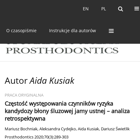
Bieżący numer
Archiwum
EN
PL
EN
PL
O czasopiśmie
Instrukcje dla autorów
Autor
Aida Kusiak
PRACA ORYGINALNA
Częstość występowania czynników ryzyka
kandydozy błony śluzowej jamy ustnej – analiza
retrospektywna
Mariusz Bochniak
,
Aleksandra Cydejko
,
Aida Kusiak
,
Dariusz Świetlik
Prosthodontics 2020;70(3):289-303