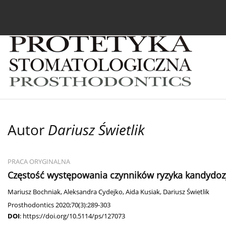
Bieżący numer
Archiwum
O czasopiśmie
In
Autor
Dariusz Świetlik
PRACA ORYGINALNA
Częstość występowania czynników ryzyka kandydozy
Mariusz Bochniak
,
Aleksandra Cydejko
,
Aida Kusiak
,
Dariusz Świetlik
Prosthodontics 2020;70(3):289-303
DOI
:
https://doi.org/10.5114/ps/127073