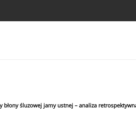
strukcje dla autorów
 błony śluzowej jamy ustnej – analiza retrospektywn