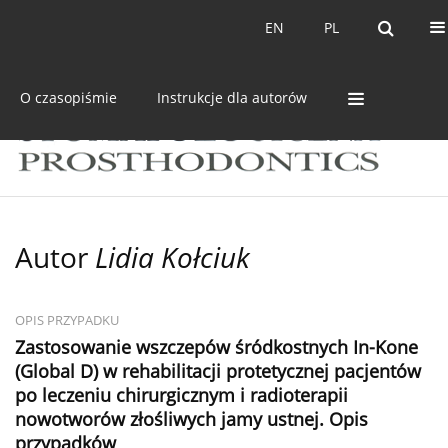
Bieżący numer
Archiwum
EN
PL
EN
PL
O czasopiśmie
Instrukcje dla autorów
Autor
Lidia Kołciuk
OPIS PRZYPADKU
Zastosowanie wszczepów śródkostnych In-Kone
(Global D) w rehabilitacji protetycznej pacjentów
po leczeniu chirurgicznym i radioterapii
nowotworów złośliwych jamy ustnej. Opis
przypadków