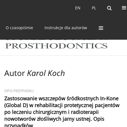
Bieżący numer
Archiwum
EN
PL
EN
PL
O czasopiśmie
Instrukcje dla autorów
Autor
Karol Koch
OPIS PRZYPADKU
Zastosowanie wszczepów śródkostnych In-Kone
(Global D) w rehabilitacji protetycznej pacjentów
po leczeniu chirurgicznym i radioterapii
nowotworów złośliwych jamy ustnej. Opis
przypadków