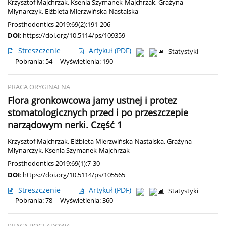
Krzysztof Majchrzak
,
Ksenia Szymanek-Majchrzak
,
Grażyna
Młynarczyk
,
Elżbieta Mierzwińska-Nastalska
Prosthodontics 2019;69(2):191-206
DOI
:
https://doi.org/10.5114/ps/109359
Streszczenie
Artykuł
(PDF)
Statystyki
Pobrania: 54
Wyświetlenia: 190
PRACA ORYGINALNA
Flora gronkowcowa jamy ustnej i protez
stomatologicznych przed i po przeszczepie
narządowym nerki. Część 1
Krzysztof Majchrzak
,
Elżbieta Mierzwińska-Nastalska
,
Grażyna
Młynarczyk
,
Ksenia Szymanek-Majchrzak
Prosthodontics 2019;69(1):7-30
DOI
:
https://doi.org/10.5114/ps/105565
Streszczenie
Artykuł
(PDF)
Statystyki
Pobrania: 78
Wyświetlenia: 360