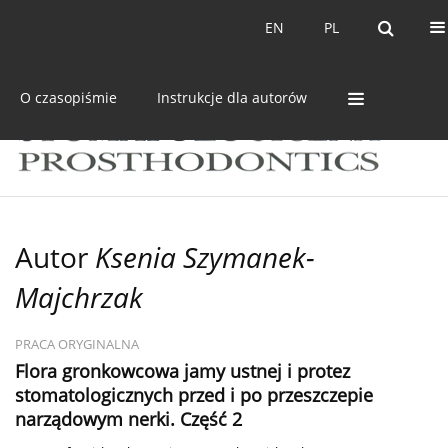
Bieżący numer
Archiwum
EN
PL
EN
PL
O czasopiśmie
Instrukcje dla autorów
Autor
Ksenia Szymanek-
Majchrzak
PRACA ORYGINALNA
Flora gronkowcowa jamy ustnej i protez
stomatologicznych przed i po przeszczepie
narządowym nerki. Część 2