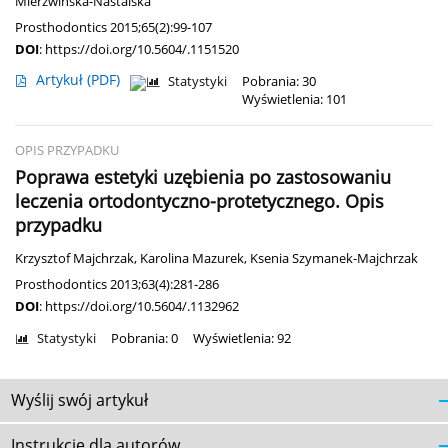
Mierzwińska-Nastalska
Prosthodontics 2015;65(2):99-107
DOI
:
https://doi.org/10.5604/.1151520
Artykuł
(PDF)
Statystyki
Pobrania: 30
Wyświetlenia: 101
OPIS PRZYPADKU
Poprawa estetyki uzębienia po zastosowaniu
leczenia ortodontyczno-protetycznego. Opis
przypadku
Krzysztof Majchrzak
,
Karolina Mazurek
,
Ksenia Szymanek-Majchrzak
Prosthodontics 2013;63(4):281-286
DOI
:
https://doi.org/10.5604/.1132962
Statystyki
Pobrania: 0
Wyświetlenia: 92
Wyślij swój artykuł
Instrukcje dla autorów