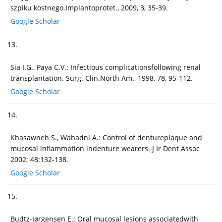
szpiku kostnego.Implantoprotet., 2009, 3, 35-39.
Google Scholar
13.
Sia I.G., Paya C.V.: Infectious complicationsfollowing renal
transplantation. Surg. Clin.North Am., 1998, 78, 95-112.
Google Scholar
14.
Khasawneh S., Wahadni A.: Control of dentureplaque and
mucosal inflammation indenture wearers. J Ir Dent Assoc
2002; 48:132-138.
Google Scholar
15.
Budtz-Jørgensen E.: Oral mucosal lesions associatedwith