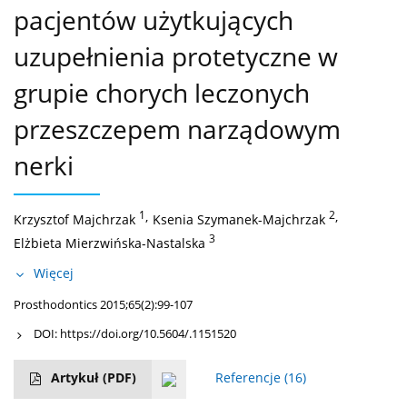
pacjentów użytkujących
uzupełnienia protetyczne w
grupie chorych leczonych
przeszczepem narządowym
nerki
1
,
2
,
Krzysztof Majchrzak
Ksenia Szymanek-Majchrzak
3
Elżbieta Mierzwińska-Nastalska
Więcej
Prosthodontics 2015;65(2):99-107
DOI:
https://doi.org/10.5604/.1151520
Artykuł
(PDF)
Referencje
(16)