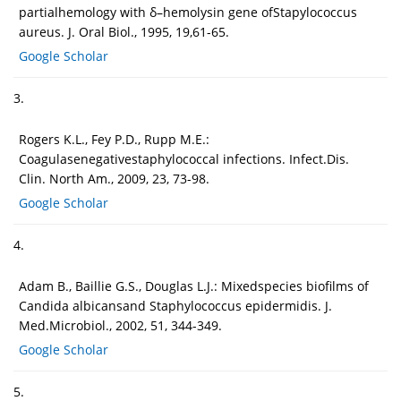
partialhemology with δ–hemolysin gene ofStapylococcus
aureus. J. Oral Biol., 1995, 19,61-65.
Google Scholar
3.
Rogers K.L., Fey P.D., Rupp M.E.:
Coagulasenegativestaphylococcal infections. Infect.Dis.
Clin. North Am., 2009, 23, 73-98.
Google Scholar
4.
Adam B., Baillie G.S., Douglas L.J.: Mixedspecies biofilms of
Candida albicansand Staphylococcus epidermidis. J.
Med.Microbiol., 2002, 51, 344-349.
Google Scholar
5.