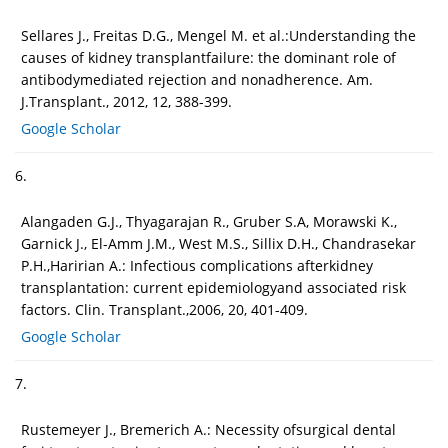
Sellares J., Freitas D.G., Mengel M. et al.:Understanding the
causes of kidney transplantfailure: the dominant role of
antibodymediated rejection and nonadherence. Am.
J.Transplant., 2012, 12, 388-399.
Google Scholar
6.
Alangaden G.J., Thyagarajan R., Gruber S.A, Morawski K.,
Garnick J., El-Amm J.M., West M.S., Sillix D.H., Chandrasekar
P.H.,Haririan A.: Infectious complications afterkidney
transplantation: current epidemiologyand associated risk
factors. Clin. Transplant.,2006, 20, 401-409.
Google Scholar
7.
Rustemeyer J., Bremerich A.: Necessity ofsurgical dental