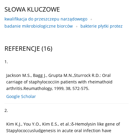
SŁOWA KLUCZOWE
kwalifikacja do przeszczepu narządowego
badanie mikrobiologiczne biorców
bakterie płytki protez
REFERENCJE
(16)
1.
Jackson M.S., Bagg J., Grupta M.N.,Sturrock R.D.: Oral
carriage of staphylococciin patients with rheimathoid
arthritis.Reumathology, 1999, 38, 572-575.
Google Scholar
2.
Kim K.J., You Y.O., Kim E.S., et al.:δ-Hemolysin like gene of
Stapylococcusludgenesis in acute oral infection have