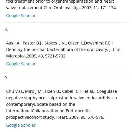
foci treatment prior to organtransplantation and heart
valve replacement.Clin. Oral Investig., 2007, 11, 171-174.
Google Scholar
8.
Aas J.A., Paster B.J., Stokes L.N., Olsen I.,Dewshirst F.E.:
Defining the normal bacterialflora of the oral cavity. J. Clin.
Microbiol.,2005, 43, 5721-5732.
Google Scholar
9.
Chu V.H., Miro J.M., Hoen B., Cabell C.H.,et al.: Coagulase-
negative staphylococcalprosthetic valve endocarditis – a
contemporaryupdate based on the
InternationalCollaboration on Endocarditis:
prospectivecohort study. Heart, 2009, 95, 570-576.
Google Scholar