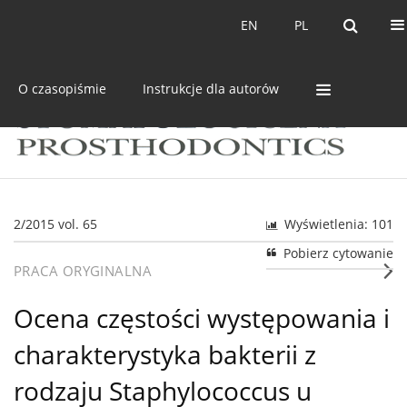
Bieżący numer
Archiwum
EN
PL
EN
PL
O czasopiśmie
Instrukcje dla autorów
2/2015 vol. 65
Wyświetlenia: 101
Pobierz cytowanie
PRACA ORYGINALNA
Ocena częstości występowania i
charakterystyka bakterii z
rodzaju Staphylococcus u