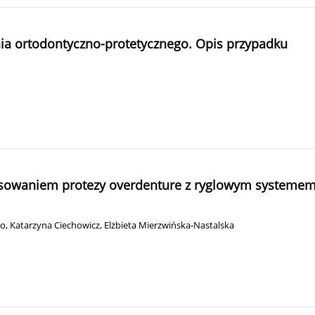
nia ortodontyczno-protetycznego. Opis przypadku
stosowaniem protezy overdenture z ryglowym system
ko
,
Katarzyna Ciechowicz
,
Elżbieta Mierzwińska-Nastalska