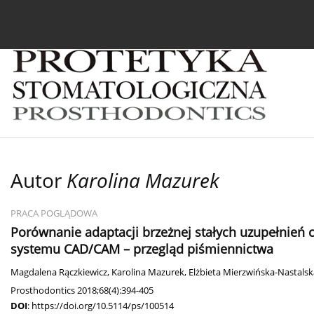
Bieżący numer
Archiwum
O czasopiśmie
In
Autor
Karolina Mazurek
PRACA POGLĄDOWA
Porównanie adaptacji brzeżnej stałych uzupełnień
systemu CAD/CAM – przegląd piśmiennictwa
Magdalena Rączkiewicz
,
Karolina Mazurek
,
Elżbieta Mierzwińska-Nastalsk
Prosthodontics 2018;68(4):394-405
DOI
:
https://doi.org/10.5114/ps/100514