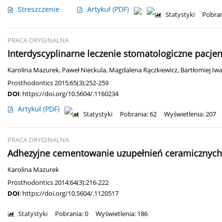
Streszczenie
Artykuł
(PDF)
Statystyki
Pobran
PRACA ORYGINALNA
Interdyscyplinarne leczenie stomatologiczne pacjen
Karolina Mazurek
,
Paweł Nieckula
,
Magdalena Rączkiewicz
,
Bartłomiej Iw
Prosthodontics 2015;65(3):252-259
DOI
:
https://doi.org/10.5604/.1160234
Artykuł
(PDF)
Statystyki
Pobrania: 62
Wyświetlenia: 207
PRACA ORYGINALNA
Adhezyjne cementowanie uzupełnień ceramicznych 
Karolina Mazurek
Prosthodontics 2014;64(3):216-222
DOI
:
https://doi.org/10.5604/.1120517
Statystyki
Pobrania: 0
Wyświetlenia: 186