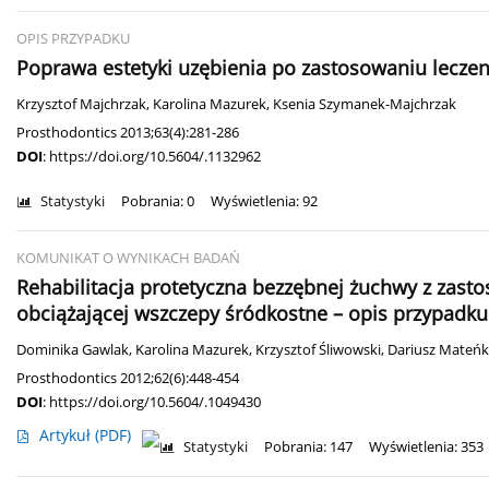
OPIS PRZYPADKU
Poprawa estetyki uzębienia po zastosowaniu lecze
Krzysztof Majchrzak
,
Karolina Mazurek
,
Ksenia Szymanek-Majchrzak
Prosthodontics 2013;63(4):281-286
DOI
:
https://doi.org/10.5604/.1132962
Statystyki
Pobrania: 0
Wyświetlenia: 92
KOMUNIKAT O WYNIKACH BADAŃ
Rehabilitacja protetyczna bezzębnej żuchwy z za
obciążającej wszczepy śródkostne – opis przypadku
Dominika Gawlak
,
Karolina Mazurek
,
Krzysztof Śliwowski
,
Dariusz Mateń
Prosthodontics 2012;62(6):448-454
DOI
:
https://doi.org/10.5604/.1049430
Artykuł
(PDF)
Statystyki
Pobrania: 147
Wyświetlenia: 353