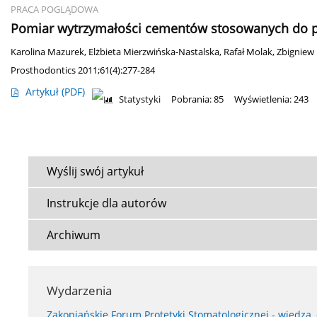
PRACA POGLĄDOWA
Pomiar wytrzymałości cementów stosowanych do po
Karolina Mazurek
,
Elżbieta Mierzwińska-Nastalska
,
Rafał Molak
,
Zbigniew 
Prosthodontics 2011;61(4):277-284
Artykuł
(PDF)
Statystyki
Pobrania: 85
Wyświetlenia: 243
Wyślij swój artykuł
Instrukcje dla autorów
Archiwum
Wydarzenia
Zakopiańskie Forum Protetyki Stomatologicznej - wiedza,