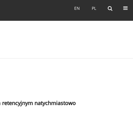
EN
PL
EN
PL
em retencyjnym natychmiastowo