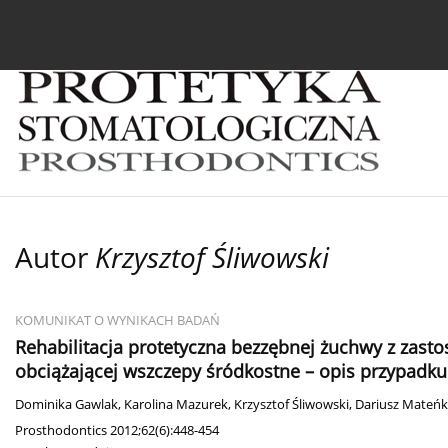
Bieżący numer
Archiwum
O czasopiśmie
In
Autor
Krzysztof Śliwowski
KOMUNIKAT O WYNIKACH BADAŃ
Rehabilitacja protetyczna bezzębnej żuchwy z za
obciążającej wszczepy śródkostne – opis przypadku
Dominika Gawlak
,
Karolina Mazurek
,
Krzysztof Śliwowski
,
Dariusz Mateń
Prosthodontics 2012;62(6):448-454