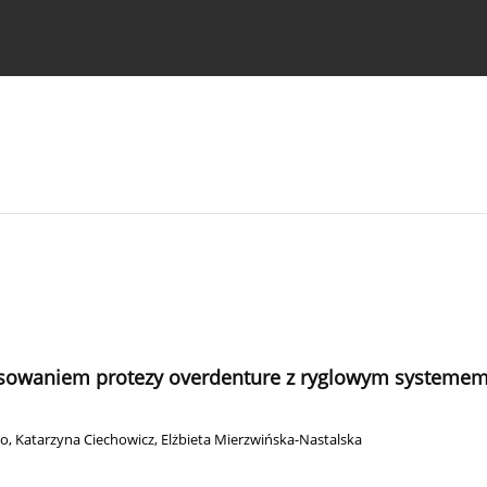
strukcje dla autorów
stosowaniem protezy overdenture z ryglowym system
ko
,
Katarzyna Ciechowicz
,
Elżbieta Mierzwińska-Nastalska