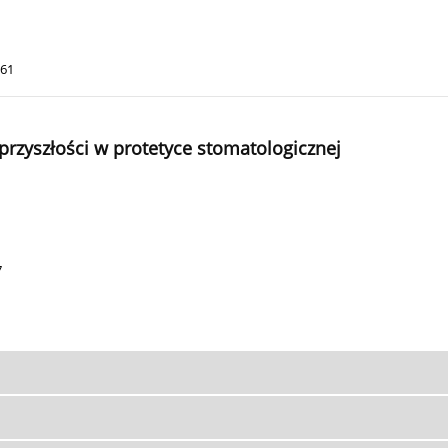
161
przyszłości w protetyce stomatologicznej
7