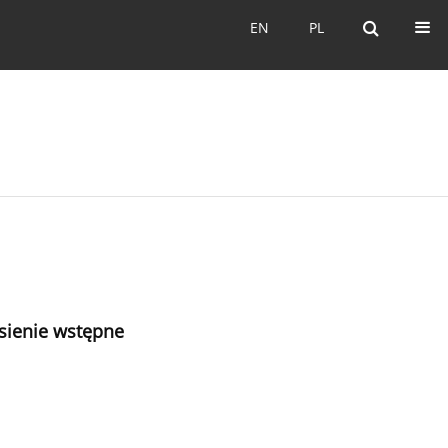
EN
PL
EN
PL
sienie wstępne