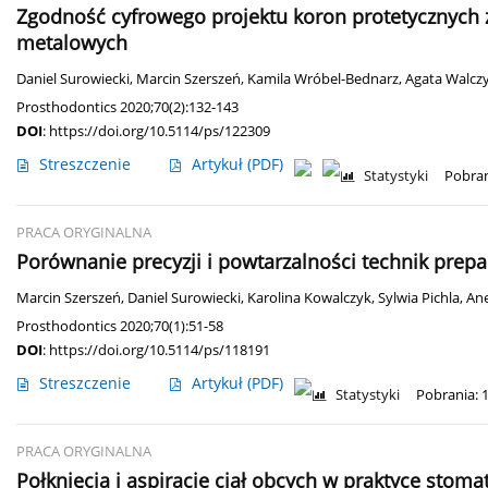
Zgodność cyfrowego projektu koron protetycznych
metalowych
Daniel Surowiecki
,
Marcin Szerszeń
,
Kamila Wróbel-Bednarz
,
Agata Walcz
Prosthodontics 2020;70(2):132-143
DOI
:
https://doi.org/10.5114/ps/122309
Streszczenie
Artykuł
(PDF)
Statystyki
Pobran
PRACA ORYGINALNA
Porównanie precyzji i powtarzalności technik prep
Marcin Szerszeń
,
Daniel Surowiecki
,
Karolina Kowalczyk
,
Sylwia Pichla
,
An
Prosthodontics 2020;70(1):51-58
DOI
:
https://doi.org/10.5114/ps/118191
Streszczenie
Artykuł
(PDF)
Statystyki
Pobrania: 
PRACA ORYGINALNA
Połknięcia i aspiracje ciał obcych w praktyce stoma