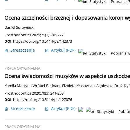
Statystyki
Pobrania: 
Ocena szczelności brzeżnej i dopasowania koron 
Daniel Surowiecki
Prosthodontics 2021;71(3):216-227
DOI
:
https://doi.org/10.5114/ps/142373
Streszczenie
Artykuł
(PDF)
Statystyki
Pobrania: 
PRACA ORYGINALNA
Ocena świadomości muzyków w aspekcie uszkodzeń
Kamila Martyna Wróbel-Bednarz
,
Elżbieta Kłosowska
,
Agnieszka Drożdży
Prosthodontics 2020;70(3):241-253
DOI
:
https://doi.org/10.5114/ps/127076
Streszczenie
Artykuł
(PDF)
Statystyki
Pobran
PRACA ORYGINALNA