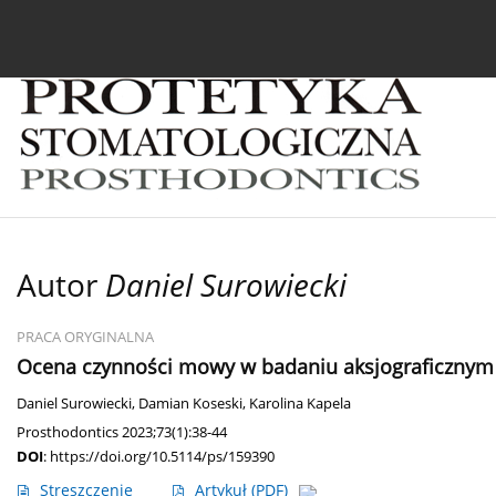
Bieżący numer
Archiwum
O czasopiśmie
In
Autor
Daniel Surowiecki
PRACA ORYGINALNA
Ocena czynności mowy w badaniu aksjograficznym 
Daniel Surowiecki
,
Damian Koseski
,
Karolina Kapela
Prosthodontics 2023;73(1):38-44
DOI
:
https://doi.org/10.5114/ps/159390
Streszczenie
Artykuł
(PDF)