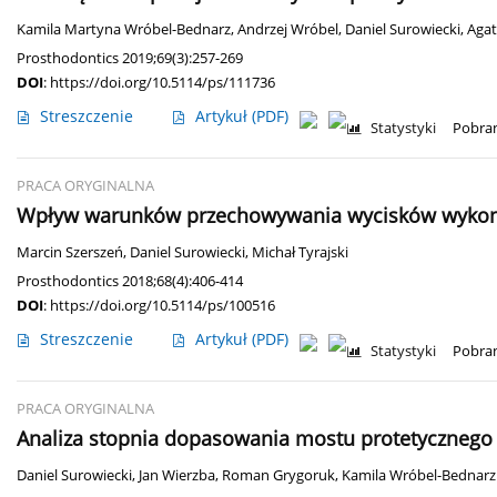
Kamila Martyna Wróbel-Bednarz
,
Andrzej Wróbel
,
Daniel Surowiecki
,
Agat
Prosthodontics 2019;69(3):257-269
DOI
:
https://doi.org/10.5114/ps/111736
Streszczenie
Artykuł
(PDF)
Statystyki
Pobran
PRACA ORYGINALNA
Wpływ warunków przechowywania wycisków wykona
Marcin Szerszeń
,
Daniel Surowiecki
,
Michał Tyrajski
Prosthodontics 2018;68(4):406-414
DOI
:
https://doi.org/10.5114/ps/100516
Streszczenie
Artykuł
(PDF)
Statystyki
Pobran
PRACA ORYGINALNA
Analiza stopnia dopasowania mostu protetyczneg
Daniel Surowiecki
,
Jan Wierzba
,
Roman Grygoruk
,
Kamila Wróbel-Bednarz