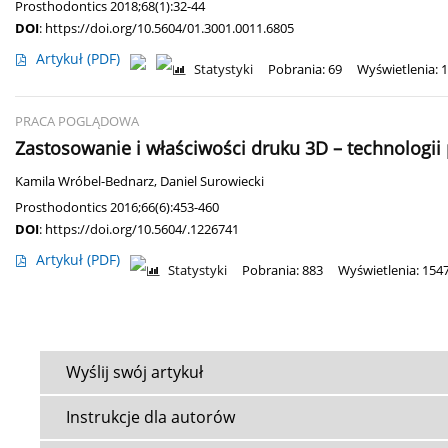
Prosthodontics 2018;68(1):32-44
DOI
:
https://doi.org/10.5604/01.3001.0011.6805
Artykuł
(PDF)
Statystyki
Pobrania: 69
Wyświetlenia: 
PRACA POGLĄDOWA
Zastosowanie i właściwości druku 3D – technologii 
Kamila Wróbel-Bednarz
,
Daniel Surowiecki
Prosthodontics 2016;66(6):453-460
DOI
:
https://doi.org/10.5604/.1226741
Artykuł
(PDF)
Statystyki
Pobrania: 883
Wyświetlenia: 154
Wyślij swój artykuł
Instrukcje dla autorów