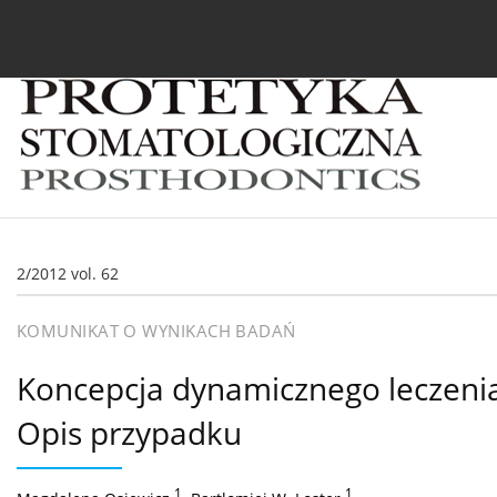
Bieżący numer
Archiwum
O czasopiśmie
In
2/2012 vol. 62
KOMUNIKAT O WYNIKACH BADAŃ
Koncepcja dynamicznego leczenia
Opis przypadku
1
,
1