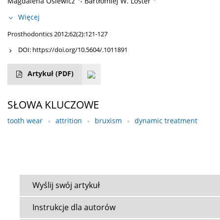
Magdalena Osiewicz
Bartłomiej W. Loster
Więcej
Prosthodontics 2012;62(2):121-127
DOI:
https://doi.org/10.5604/.1011891
Artykuł
(PDF)
SŁOWA KLUCZOWE
tooth wear
attrition
bruxism
dynamic treatment
Wyślij swój artykuł
Instrukcje dla autorów