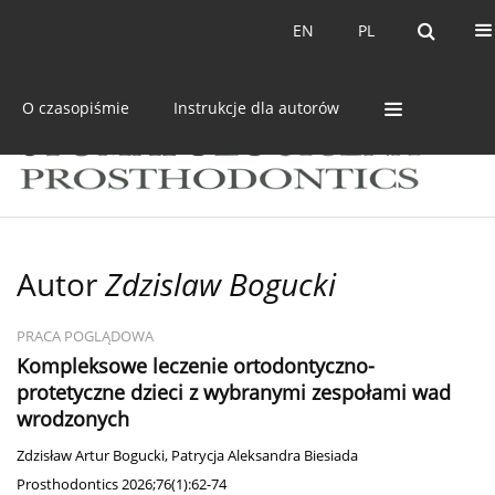
Bieżący numer
Archiwum
EN
PL
EN
PL
O czasopiśmie
Instrukcje dla autorów
Autor
Zdzislaw Bogucki
PRACA POGLĄDOWA
Kompleksowe leczenie ortodontyczno-
protetyczne dzieci z wybranymi zespołami wad
wrodzonych
Zdzisław Artur Bogucki
,
Patrycja Aleksandra Biesiada
Prosthodontics 2026;76(1):62-74