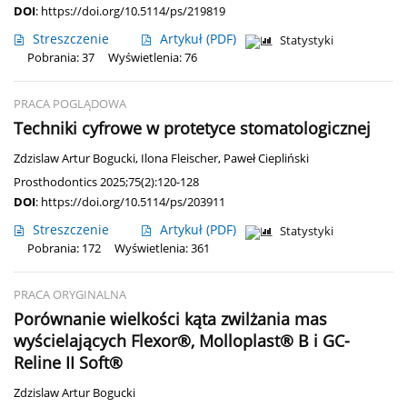
DOI
:
https://doi.org/10.5114/ps/219819
Streszczenie
Artykuł
(PDF)
Statystyki
Pobrania: 37
Wyświetlenia: 76
PRACA POGLĄDOWA
Techniki cyfrowe w protetyce stomatologicznej
Zdzislaw Artur Bogucki
,
Ilona Fleischer
,
Paweł Ciepliński
Prosthodontics 2025;75(2):120-128
DOI
:
https://doi.org/10.5114/ps/203911
Streszczenie
Artykuł
(PDF)
Statystyki
Pobrania: 172
Wyświetlenia: 361
PRACA ORYGINALNA
Porównanie wielkości kąta zwilżania mas
wyścielających Flexor®, Molloplast® B i GC-
Reline II Soft®
Zdzislaw Artur Bogucki