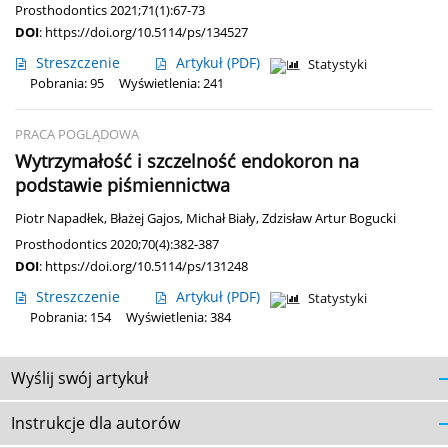
Prosthodontics 2021;71(1):67-73
DOI
:
https://doi.org/10.5114/ps/134527
Streszczenie
Artykuł
(PDF)
Statystyki
Pobrania: 95
Wyświetlenia: 241
PRACA POGLĄDOWA
Wytrzymałość i szczelność endokoron na
podstawie piśmiennictwa
Piotr Napadłek
,
Błażej Gajos
,
Michał Biały
,
Zdzisław Artur Bogucki
Prosthodontics 2020;70(4):382-387
DOI
:
https://doi.org/10.5114/ps/131248
Streszczenie
Artykuł
(PDF)
Statystyki
Pobrania: 154
Wyświetlenia: 384
Wyślij swój artykuł
Instrukcje dla autorów