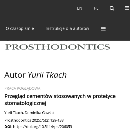
Bieżący numer
Archiwum
EN
PL
EN
PL
O czasopiśmie
Instrukcje dla autorów
Autor
Yurii Tkach
PRACA POGLĄDOWA
Przegląd cementów stosowanych w protetyce
stomatologicznej
Yurii Tkach
,
Dominika Gawlak
Prosthodontics 2025;75(2):129-138
DOI
:
https://doi.org/10.5114/ps/206053