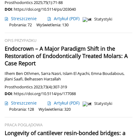
Prosthodontics 2025;75(1):71-88
DOI
:
https://doi.org/10.5114/ps/203040
Streszczenie
Artykuł
(PDF)
Statystyki
Pobrania: 72
Wyświetlenia: 130
OPIS PRZYPADKU
Endocrown – A Major Paradigm Shift in the
Restoration of Endodontically Treated Molars: A
Case Report
Ilhem Ben Othmen
,
Sarra Nasri
,
Islam El Ayachi
,
Emna Boudabous
,
Jilani Saafi
,
Belhassen Harzallah
Prosthodontics 2023;73(4):307-319
DOI
:
https://doi.org/10.5114/ps/177088
Streszczenie
Artykuł
(PDF)
Statystyki
Pobrania: 128
Wyświetlenia: 320
PRACA POGLĄDOWA
Longevity of cantilever resin-bonded bridges: a