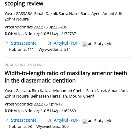
scoping review
Yosra GASSARA
,
Rihab Dakhli
,
Sarra Nasri
,
Rania Ayed
,
Amani Adli
,
Zohra Nouira
Prosthodontics 2023;73(3):223-235
DOI
:
https://doi.org/10.5114/ps/172787
Streszczenie
Artykuł
(PDF)
Statystyki
Pobrania: 111
Wyświetlenia: 314
PRACA ORYGINALNA
Width-to-length ratio of maxillary anterior teeth
in the diastematic dentition
Yosra Gassara
,
Rim Kallala
,
Mohamed Chebil
,
Sarra Nasri
,
Amani Adli
,
Zohra Nouira
,
Belhassen Harzallah
,
Mounir Cherif
Prosthodontics 2023;73(1):11-17
DOI
:
https://doi.org/10.5114/ps/162660
Streszczenie
Artykuł
(PDF)
Statystyki
Pobrania: 93
Wyświetlenia: 309