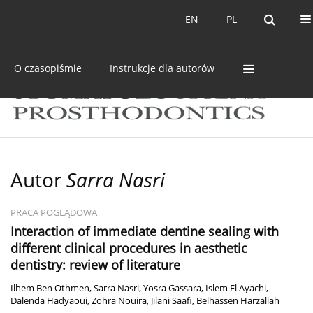
Bieżący numer
Archiwum
EN
PL
EN
PL
O czasopiśmie
Instrukcje dla autorów
Autor
Sarra Nasri
PRACA POGLĄDOWA
Interaction of immediate dentine sealing with
different clinical procedures in aesthetic
dentistry: review of literature
Ilhem Ben Othmen
,
Sarra Nasri
,
Yosra Gassara
,
Islem El Ayachi
,
Dalenda Hadyaoui
,
Zohra Nouira
,
Jilani Saafi
,
Belhassen Harzallah