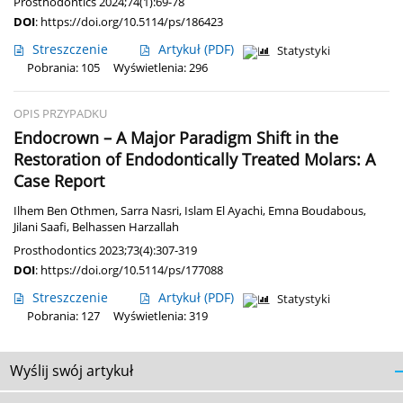
Prosthodontics 2024;74(1):69-78
DOI
:
https://doi.org/10.5114/ps/186423
Streszczenie
Artykuł
(PDF)
Statystyki
Pobrania: 105
Wyświetlenia: 296
OPIS PRZYPADKU
Endocrown – A Major Paradigm Shift in the
Restoration of Endodontically Treated Molars: A
Case Report
Ilhem Ben Othmen
,
Sarra Nasri
,
Islam El Ayachi
,
Emna Boudabous
,
Jilani Saafi
,
Belhassen Harzallah
Prosthodontics 2023;73(4):307-319
DOI
:
https://doi.org/10.5114/ps/177088
Streszczenie
Artykuł
(PDF)
Statystyki
Pobrania: 127
Wyświetlenia: 319
Wyślij swój artykuł