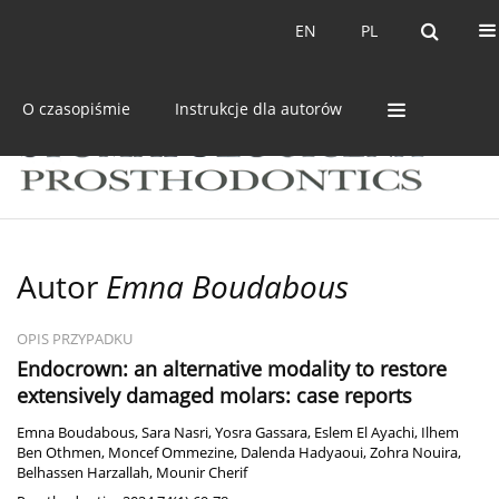
Bieżący numer
Archiwum
EN
PL
EN
PL
O czasopiśmie
Instrukcje dla autorów
Autor
Emna Boudabous
OPIS PRZYPADKU
Endocrown: an alternative modality to restore
extensively damaged molars: case reports
Emna Boudabous
,
Sara Nasri
,
Yosra Gassara
,
Eslem El Ayachi
,
Ilhem
Ben Othmen
,
Moncef Ommezine
,
Dalenda Hadyaoui
,
Zohra Nouira
,
Belhassen Harzallah
,
Mounir Cherif