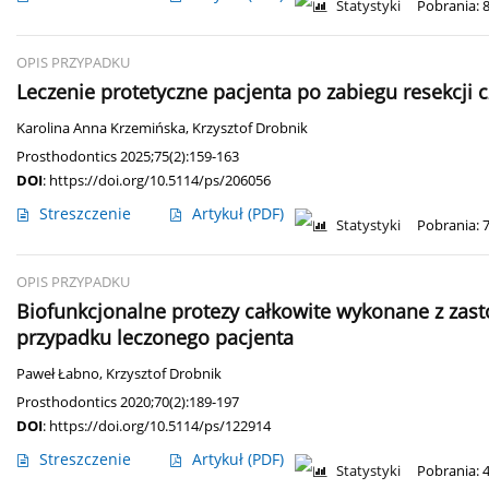
Statystyki
Pobrania: 
OPIS PRZYPADKU
Leczenie protetyczne pacjenta po zabiegu resekcji 
Karolina Anna Krzemińska
,
Krzysztof Drobnik
Prosthodontics 2025;75(2):159-163
DOI
:
https://doi.org/10.5114/ps/206056
Streszczenie
Artykuł
(PDF)
Statystyki
Pobrania: 
OPIS PRZYPADKU
Biofunkcjonalne protezy całkowite wykonane z zast
przypadku leczonego pacjenta
Paweł Łabno
,
Krzysztof Drobnik
Prosthodontics 2020;70(2):189-197
DOI
:
https://doi.org/10.5114/ps/122914
Streszczenie
Artykuł
(PDF)
Statystyki
Pobrania: 