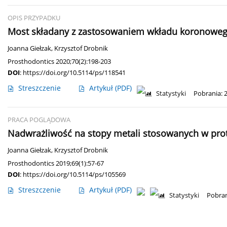
OPIS PRZYPADKU
Most składany z zastosowaniem wkładu koronowego
Joanna Giełzak
,
Krzysztof Drobnik
Prosthodontics 2020;70(2):198-203
DOI
:
https://doi.org/10.5114/ps/118541
Streszczenie
Artykuł
(PDF)
Statystyki
Pobrania: 
PRACA POGLĄDOWA
Nadwrażliwość na stopy metali stosowanych w prot
Joanna Giełzak
,
Krzysztof Drobnik
Prosthodontics 2019;69(1):57-67
DOI
:
https://doi.org/10.5114/ps/105569
Streszczenie
Artykuł
(PDF)
Statystyki
Pobran