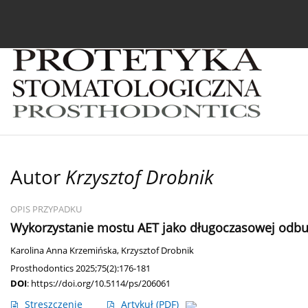
Bieżący numer
Archiwum
O czasopiśmie
In
Autor
Krzysztof Drobnik
OPIS PRZYPADKU
Wykorzystanie mostu AET jako długoczasowej odb
Karolina Anna Krzemińska
,
Krzysztof Drobnik
Prosthodontics 2025;75(2):176-181
DOI
:
https://doi.org/10.5114/ps/206061
Streszczenie
Artykuł
(PDF)