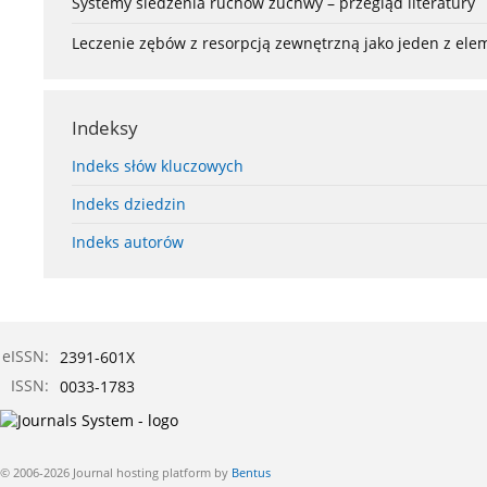
Systemy śledzenia ruchów żuchwy – przegląd literatury
Leczenie zębów z resorpcją zewnętrzną jako jeden z el
Indeksy
Indeks słów kluczowych
Indeks dziedzin
Indeks autorów
eISSN:
2391-601X
ISSN:
0033-1783
© 2006-2026 Journal hosting platform by
Bentus