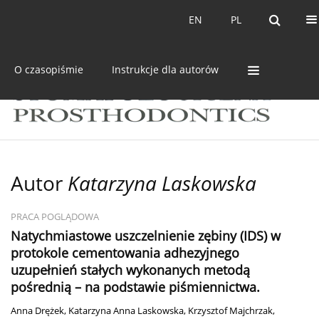
Bieżący numer
Archiwum
EN
PL
EN
PL
O czasopiśmie
Instrukcje dla autorów
Autor
Katarzyna Laskowska
PRACA POGLĄDOWA
Natychmiastowe uszczelnienie zębiny (IDS) w
protokole cementowania adhezyjnego
uzupełnień stałych wykonanych metodą
pośrednią – na podstawie piśmiennictwa.
Anna Drężek
,
Katarzyna Anna Laskowska
,
Krzysztof Majchrzak
,