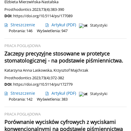
Elżbieta Mierzwińska-Nastalska
Prosthodontics 2023;73(4):383-390
DOI
:
https://doi.org/10.5114/ps/177089
Streszczenie
Artykuł
(PDF)
Statystyki
Pobrania: 146
Wyświetlenia: 947
PRACA POGLĄDOWA
Zaczepy precyzyjne stosowane w protetyce
stomatologicznej - na podstawie piśmiennictwa.
Katarzyna Anna Laskowska
,
Krzysztof Majchrzak
Prosthodontics 2023;73(4):372-382
DOI
:
https://doi.org/10.5114/ps/172779
Streszczenie
Artykuł
(PDF)
Statystyki
Pobrania: 142
Wyświetlenia: 383
PRACA POGLĄDOWA
Porównanie wycisków cyfrowych z wyciskami
konwencjonalnymi na podstawie piśmiennictwa