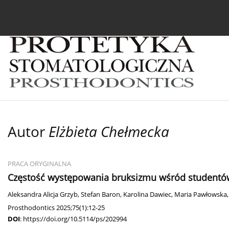
Bieżący numer
Archiwum
O czasopiśmie
In
Autor
Elżbieta Chełmecka
PRACA ORYGINALNA
Częstość występowania bruksizmu wśród studentów 
Aleksandra Alicja Grzyb
,
Stefan Baron
,
Karolina Dawiec
,
Maria Pawłowska
Prosthodontics 2025;75(1):12-25
DOI
:
https://doi.org/10.5114/ps/202994