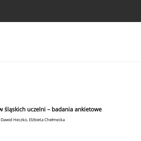
strukcje dla autorów
śląskich uczelni – badania ankietowe
,
Dawid Heczko
,
Elżbieta Chełmecka