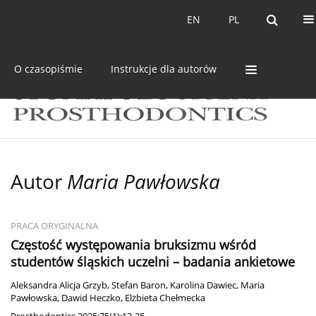
Bieżący numer
Archiwum
EN
PL
EN
PL
O czasopiśmie
Instrukcje dla autorów
Autor
Maria Pawłowska
PRACA ORYGINALNA
Częstość występowania bruksizmu wśród
studentów śląskich uczelni – badania ankietowe
Aleksandra Alicja Grzyb
,
Stefan Baron
,
Karolina Dawiec
,
Maria
Pawłowska
,
Dawid Heczko
,
Elżbieta Chełmecka