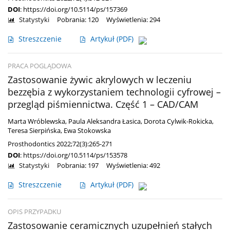
DOI
:
https://doi.org/10.5114/ps/157369
Statystyki
Pobrania: 120
Wyświetlenia: 294
Streszczenie
Artykuł
(PDF)
PRACA POGLĄDOWA
Zastosowanie żywic akrylowych w leczeniu
bezzębia z wykorzystaniem technologii cyfrowej –
przegląd piśmiennictwa. Część 1 – CAD/CAM
Marta Wróblewska
,
Paula Aleksandra Łasica
,
Dorota Cylwik-Rokicka
,
Teresa Sierpińska
,
Ewa Stokowska
Prosthodontics 2022;72(3):265-271
DOI
:
https://doi.org/10.5114/ps/153578
Statystyki
Pobrania: 197
Wyświetlenia: 492
Streszczenie
Artykuł
(PDF)
OPIS PRZYPADKU
Zastosowanie ceramicznych uzupełnień stałych