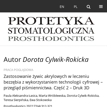
EN
PL
Autor
Dorota Cylwik-Rokicka
PRACA POGLĄDOWA
Zastosowanie żywic akrylowych w leczeniu
bezzębia z wykorzystaniem technologii cyfrowej –
przegląd piśmiennictwa. Część 2 – Druk 3D
Paula Aleksandra Łasica
,
Marta Wróblewska
,
Dorota Cylwik-Rokicka
,
Teresa Sierpińska
,
Ewa Stokowska
Prosthodontics 2022;72(4):312-321