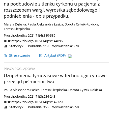
na podbudowie z tlenku cyrkonu u pacjenta z
rozszczepem wargi, wyrostka zębodołowego i
podniebienia - opis przypadku.
Maryla Dębska
,
Paula Aleksandra Łasica
,
Dorota Cylwik-Rokicka
,
Teresa Sierpińska
Prosthodontics 2021;71(4):380-385
DOI
:
https://doi.org/10.5114/ps/144896
Statystyki
Pobrania: 119
Wyświetlenia: 278
Streszczenie
Artykuł
(PDF)
PRACA POGLĄDOWA
Uzupełnienia tymczasowe w technologii cyfrowej-
przegląd piśmiennictwa
Paula Aleksandra Łasica
,
Teresa Sierpińska
,
Dorota Cylwik-Rokicka
Prosthodontics 2021;71(3):234-243
DOI
:
https://doi.org/10.5114/ps/142329
Statystyki
Pobrania: 355
Wyświetlenia: 650