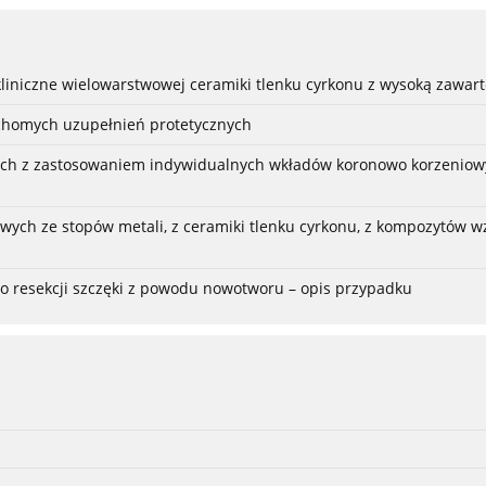
liniczne wielowarstwowej ceramiki tlenku cyrkonu z wysoką zawart
chomych uzupełnień protetycznych
h z zastosowaniem indywidualnych wkładów koronowo korzeniowy
ych ze stopów metali, z ceramiki tlenku cyrkonu, z kompozytów 
po resekcji szczęki z powodu nowotworu – opis przypadku