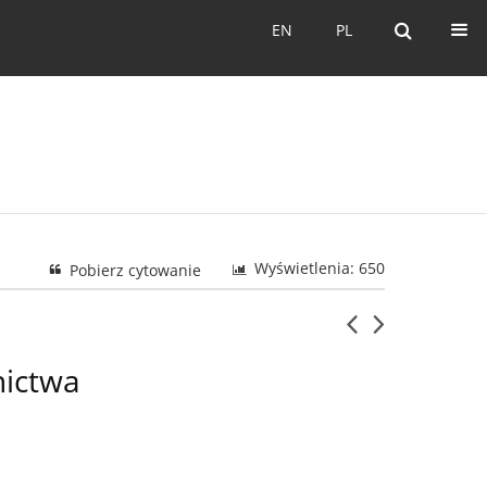
EN
PL
EN
PL
Wyświetlenia: 650
Pobierz cytowanie
nictwa