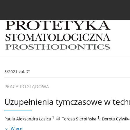
Bieżący numer
Archiwum
O czasopiśmie
In
3/2021 vol. 71
PRACA POGLĄDOWA
Uzupełnienia tymczasowe w techn
1
,
1
,
Paula Aleksandra Łasica
Teresa Sierpińska
Dorota Cylwik
Więcej