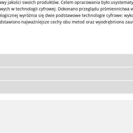
prawy jakości swoich produktów. Celem opracowania było usystema
owych w technologii cyfrowej. Dokonano przeglądu piśmiennictwa
tologicznej wyróżnia się dwie podstawowe technologie cyfrowe: wy
edstawiono najważniejsze cechy obu metod oraz wyodrębniono zau