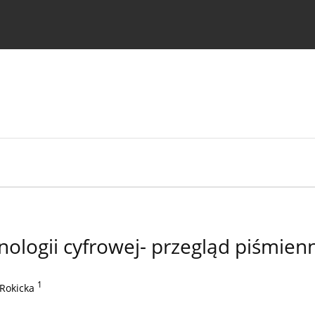
strukcje dla autorów
ologii cyfrowej- przegląd piśmien
1
-Rokicka