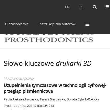
Bieżący numer
Archiwum
EN
PL
EN
PL
O czasopiśmie
Instrukcje dla autorów
Słowo kluczowe
drukarki 3D
PRACA POGLĄDOWA
Uzupełnienia tymczasowe w technologii cyfrowej-
przegląd piśmiennictwa
Paula Aleksandra Łasica
,
Teresa Sierpińska
,
Dorota Cylwik-Rokicka
Prosthodontics 2021;71(3):234-243