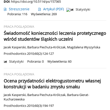
DOI
:
https://doi.org/10.5114/ps/157365
Streszczenie
Artykuł
(PDF)
Statystyki
Pobrania: 116
Wyświetlenia: 269
PRACA POGLĄDOWA
Świadomość konieczności leczenia protetycznego
wśród studentów śląskich uczelni
Jacek Kasperski
,
Barbara Piechuta-Królczak
,
Magdalena Wyszyńska
Prosthodontics 2010;60(2):124-127
Statystyki
Pobrania: 0
Wyświetlenia: 60
PRACA POGLĄDOWA
Ocena przydatności elektrogustometru własnej
konstrukcji w badaniu zmysłu smaku
Jacek Kasperski
,
Barbara Piechuta-Królczak
,
Barbara Gierat-
Kucharzewska
Prosthodontics 2010;60(3):194-197