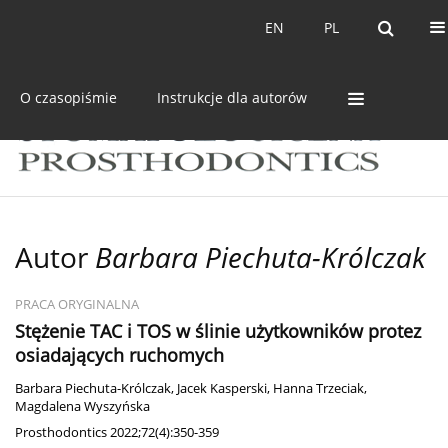
Bieżący numer
Archiwum
EN
PL
EN
PL
O czasopiśmie
Instrukcje dla autorów
Autor
Barbara Piechuta-Królczak
PRACA ORYGINALNA
Stężenie TAC i TOS w ślinie użytkowników protez
osiadających ruchomych
Barbara Piechuta-Królczak
,
Jacek Kasperski
,
Hanna Trzeciak
,
Magdalena Wyszyńska
Prosthodontics 2022;72(4):350-359