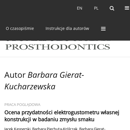
Bieżący numer
Archiwum
EN
PL
EN
PL
O czasopiśmie
Instrukcje dla autorów
Autor
Barbara Gierat-
Kucharzewska
PRACA POGLĄDOWA
Ocena przydatności elektrogustometru własnej
konstrukcji w badaniu zmysłu smaku
Jacek Kasperski
,
Barbara Piechuta-Królczak
,
Barbara Gierat-