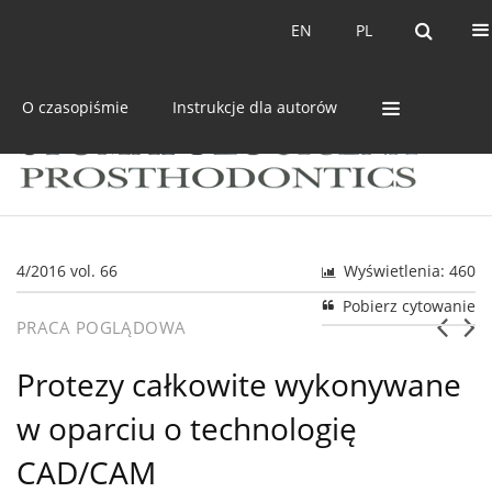
Bieżący numer
Archiwum
EN
PL
EN
PL
O czasopiśmie
Instrukcje dla autorów
4/2016 vol. 66
Wyświetlenia: 460
Pobierz cytowanie
PRACA POGLĄDOWA
Protezy całkowite wykonywane
w oparciu o technologię
CAD/CAM