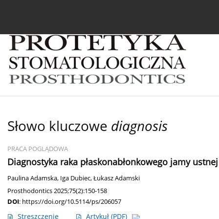
Bieżący numer
Archiwum
O czasopiśmie
In
Słowo kluczowe
diagnosis
PRACA POGLĄDOWA
Diagnostyka raka płaskonabłonkowego jamy ustnej w
Paulina Adamska
,
Iga Dubiec
,
Łukasz Adamski
Prosthodontics 2025;75(2):150-158
DOI
:
https://doi.org/10.5114/ps/206057
Streszczenie
Artykuł
(PDF)