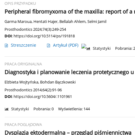
OPIS PRZYPADKU
Peripheral fibromyxoma of the maxilla: report of a 
Garma Maroua
,
Hentati Hajer
,
Bellalah Ahlem
,
Selmi Jamil
Prosthodontics 2024;74(3):249-254
DOI
:
https://doi.org/10.5114/ps/191818
Streszczenie
Artykuł
(PDF)
Statystyki
Pobrania: 
PRACA ORYGINALNA
Diagnostyka i planowanie leczenia protetycznego u
Elżbieta Wojtyńska
,
Bohdan Bączkowski
Prosthodontics 2014;64(2):91-96
DOI
:
https://doi.org/10.5604/.1101961
Statystyki
Pobrania: 0
Wyświetlenia: 144
PRACA POGLĄDOWA
Dysplazja ektodermalna – przegląd piśmiennictwa