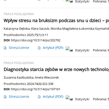
Statystyki
Pobrania: 
PRACA POGLĄDOWA
Wpływ stresu na bruksizm podczas snu u dzieci – pr
Katarzyna Dębska
,
Klara Saczuk
,
Monika Magdalena Łukomska-Szymańs
Prosthodontics 2025;75(1):3-11
DOI
:
https://doi.org/10.5114/ps/202792
Streszczenie
Artykuł
(PDF)
Statystyki
Pobrania: 
PRACA POGLĄDOWA
Diagnostyka starcia zębów w erze nowych technolog
Zuzanna Kazibudzka
,
Aneta Wieczorek
Prosthodontics 2024;74(4):322-338
DOI
:
https://doi.org/10.5114/ps/197161
Streszczenie
Artykuł
(PDF)
Statystyki
Pobrania: 