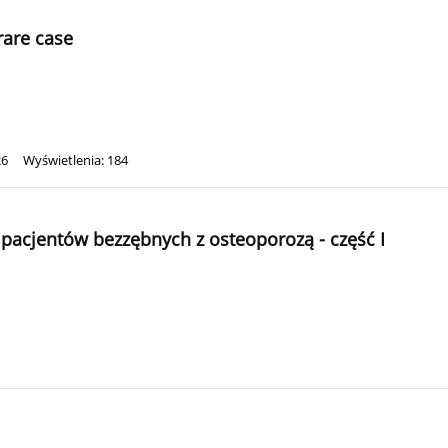
rare case
26
Wyświetlenia: 184
 pacjentów bezzębnych z osteoporozą - część I