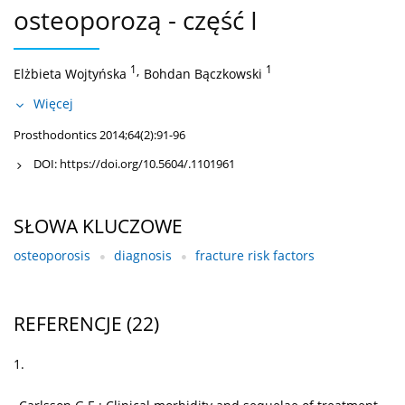
osteoporozą - część I
1
,
1
Elżbieta Wojtyńska
Bohdan Bączkowski
Więcej
Prosthodontics 2014;64(2):91-96
DOI:
https://doi.org/10.5604/.1101961
SŁOWA KLUCZOWE
osteoporosis
diagnosis
fracture risk factors
REFERENCJE
(22)
1.