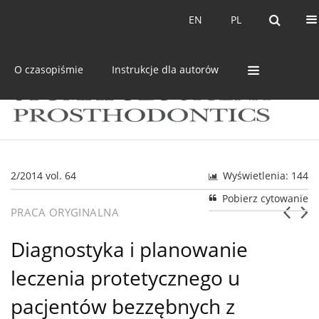
Bieżący numer
Archiwum
EN
PL
EN
PL
O czasopiśmie
Instrukcje dla autorów
2/2014 vol. 64
Wyświetlenia: 144
Pobierz cytowanie
PRACA ORYGINALNA
Diagnostyka i planowanie
leczenia protetycznego u
pacjentów bezzębnych z