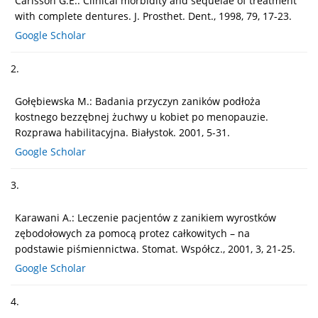
Carlsson G.E.: Clinical morbidity and sequelae of treatment
with complete dentures. J. Prosthet. Dent., 1998, 79, 17-23.
Google Scholar
2.
Gołębiewska M.: Badania przyczyn zaników podłoża
kostnego bezzębnej żuchwy u kobiet po menopauzie.
Rozprawa habilitacyjna. Białystok. 2001, 5-31.
Google Scholar
3.
Karawani A.: Leczenie pacjentów z zanikiem wyrostków
zębodołowych za pomocą protez całkowitych – na
podstawie piśmiennictwa. Stomat. Współcz., 2001, 3, 21-25.
Google Scholar
4.