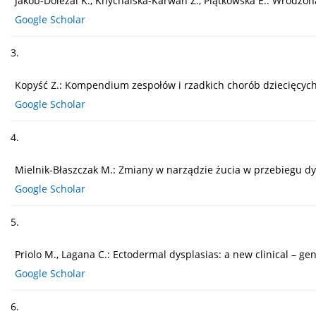
Jakób-Doleżal K., Knychalska-Karwan Z., Piątkowska E.: Wrodzona 
Google Scholar
3.
Kopyść Z.: Kompendium zespołów i rzadkich chorób dziecięcyc
Google Scholar
4.
Mielnik-Błaszczak M.: Zmiany w narządzie żucia w przebiegu dysp
Google Scholar
5.
Priolo M., Lagana C.: Ectodermal dysplasias: a new clinical – gene
Google Scholar
6.