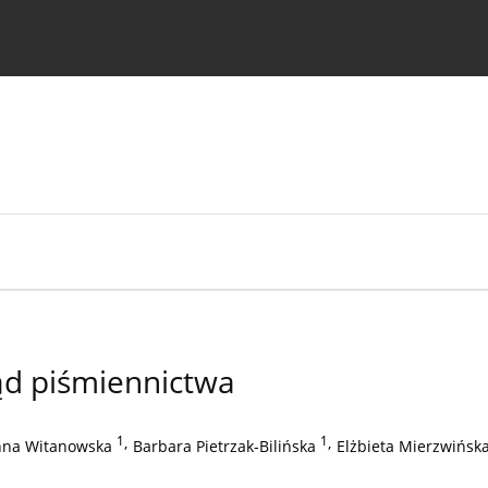
strukcje dla autorów
ąd piśmiennictwa
1
,
1
,
nna Witanowska
Barbara Pietrzak-Bilińska
Elżbieta Mierzwińsk