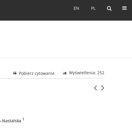
EN
PL
EN
PL
Wyświetlenia: 252
Pobierz cytowanie
1
a-Nastalska