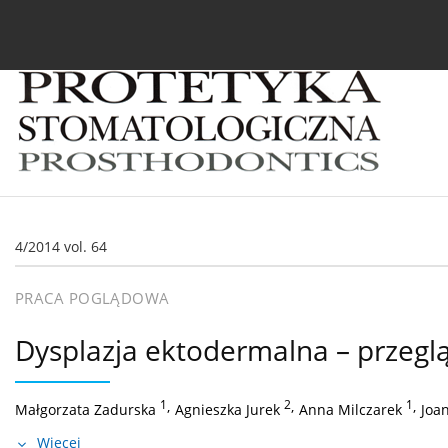
Bieżący numer
Archiwum
O czasopiśmie
In
4/2014 vol. 64
PRACA POGLĄDOWA
Dysplazja ektodermalna – przegl
1
,
2
,
1
,
Małgorzata Zadurska
Agnieszka Jurek
Anna Milczarek
Joa
Więcej