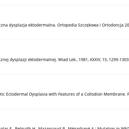
zna dysplazja ektodermalna. Ortopedia Szczękowa i Ortodoncja 200
znej dysplazji ektodermalnej. Wiad Lek., 1981, XXXIV, 15, 1299-1303
rotic Ectodermal Dysplasia with Features of a Collodion Membrane. P
colas E., Belguith H., Mazancourt P., Mégarbané A.: Mutation in W