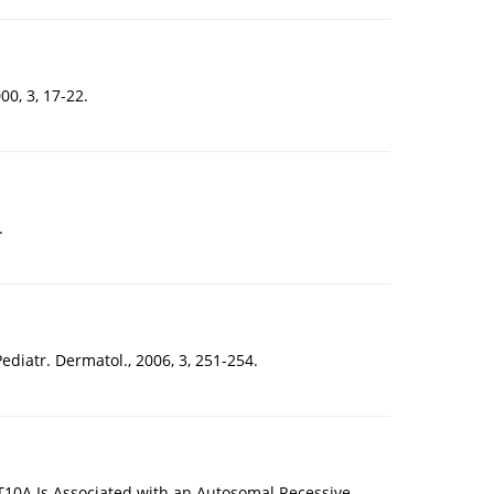
0, 3, 17-22.
.
ediatr. Dermatol., 2006, 3, 251-254.
NT10A Is Associated with an Autosomal Recessive