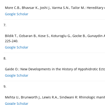
More C.B., Bhavsar K., Joshi J., Varma S.N., Tailor M.: Hereditary 
Google Scholar
7.
Bildik T., Ozbaran B., Kose S., Koturoglu G., Gocke B., Gunaydin A
225-240.
Google Scholar
8.
Gaide O.: New Developments in the History of Hypohidrotic Ect
Google Scholar
9.
Mehta U., Brunworth J., Lewis R.A., Sindwani R: Rhinologic manif
Google Scholar