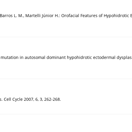
e Barros L. M., Martelli Júnior H.: Orofacial Features of Hypohidroti
EDAR mutation in autosomal dominant hypohidrotic ectodermal dyspla
 Cell Cycle 2007, 6, 3, 262-268.