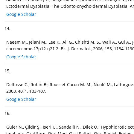
Ectodermal Dysplasia: The Odonto-onycho-dermal Dysplasia. Am.
Google Scholar
14.
Naeem M., Jelani M., Lee K., Ali G., Chishti M. S., Wali A., Gul A
chromosome 17p12-q21.2. Br. J. Dermatol., 2006, 155, 1184-1190
Google Scholar
15.
Delfosse C., Ruhin B., Rousset-Caron M. M., Noulė M., Lafforgu
2003, 40, 1, 103-107.
Google Scholar
16.
Güler N., Çildir Ş., Iseri U., Sandalli N., Dilek Ö.: Hypohidroti
implants. Oral Surg. Oral Med. Oral Pathol. Oral Radiol. Endod.,