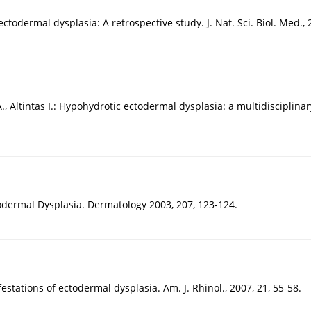
ectodermal dysplasia: A retrospective study. J. Nat. Sci. Biol. Med., 
., Altintas I.: Hypohydrotic ectodermal dysplasia: a multidisciplinary
odermal Dysplasia. Dermatology 2003, 207, 123-124.
estations of ectodermal dysplasia. Am. J. Rhinol., 2007, 21, 55-58.