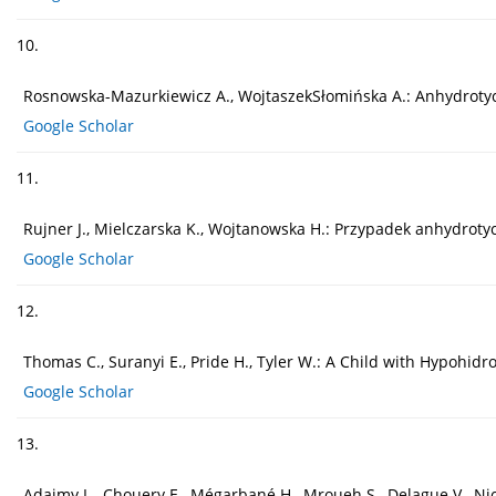
10.
Rosnowska-Mazurkiewicz A., WojtaszekSłomińska A.: Anhydrotyc
Google Scholar
11.
Rujner J., Mielczarska K., Wojtanowska H.: Przypadek anhydrotyc
Google Scholar
12.
Thomas C., Suranyi E., Pride H., Tyler W.: A Child with Hypohid
Google Scholar
13.
Adaimy L., Chouery E., Mégarbané H., Mroueh S., Delague V., Ni