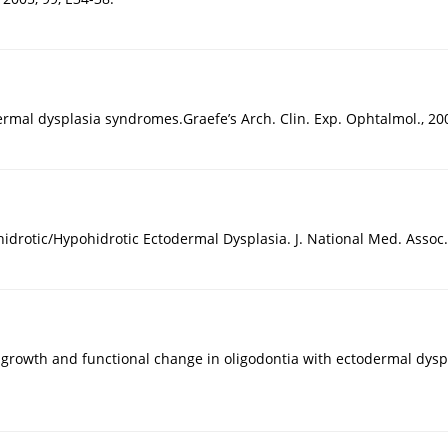
rmal dysplasia syndromes.Graefe’s Arch. Clin. Exp. Ophtalmol., 200
otic/Hypohidrotic Ectodermal Dysplasia. J. National Med. Assoc., 
al growth and functional change in oligodontia with ectodermal dyspla