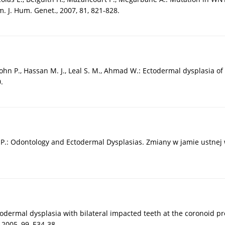
 J. Hum. Genet., 2007, 81, 821-828.
., John P., Hassan M. J., Leal S. M., Ahmad W.: Ectodermal dysplasia o
.
e P.: Odontology and Ectodermal Dysplasias. Zmiany w jamie ustnej
c ectodermal dysplasia with bilateral impacted teeth at the coronoid p
 2005, 99, E34-38.