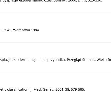
dysplazja ektodermalna. Czas. Stomat., 2000, LIII, 9, 523-530.
h. PZWL, Warszawa 1984.
lazji ektodermalnej – opis przypadku. Przegląd Stomat., Wieku Rozw.
tic classification. J. Med. Genet., 2001, 38, 579-585.