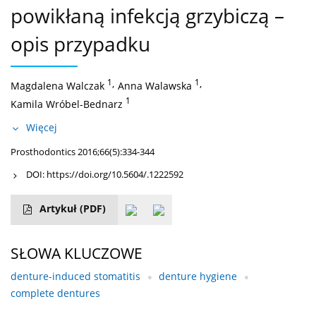
powikłaną infekcją grzybiczą –
opis przypadku
1
,
1
,
Magdalena Walczak
Anna Walawska
1
Kamila Wróbel-Bednarz
Więcej
Prosthodontics 2016;66(5):334-344
DOI:
https://doi.org/10.5604/.1222592
Artykuł
(PDF)
SŁOWA KLUCZOWE
denture-induced stomatitis
denture hygiene
complete dentures