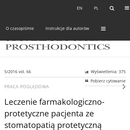
Bieżący numer
Archiwum
EN
PL
EN
PL
O czasopiśmie
Instrukcje dla autorów
5/2016 vol. 66
Wyświetlenia: 375
Pobierz cytowanie
PRACA POGLĄDOWA
Leczenie farmakologiczno-
protetyczne pacjenta ze
stomatopatią protetyczną