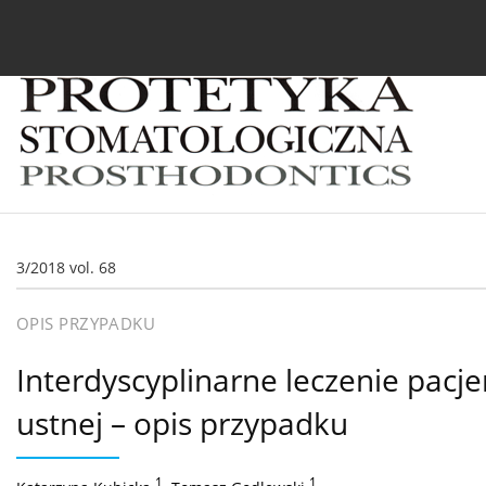
Bieżący numer
Archiwum
O czasopiśmie
In
3/2018 vol. 68
OPIS PRZYPADKU
Interdyscyplinarne leczenie pacj
ustnej – opis przypadku
1
,
1