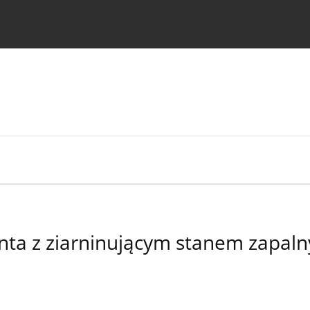
strukcje dla autorów
enta z ziarninującym stanem zapal