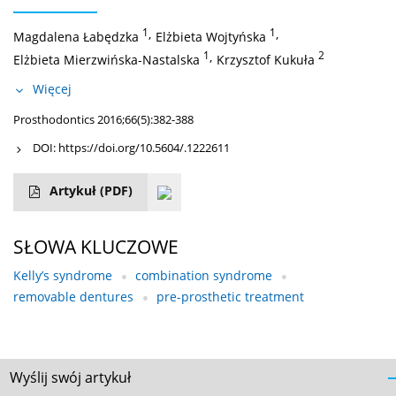
1
,
1
,
Magdalena Łabędzka
Elżbieta Wojtyńska
1
,
2
Elżbieta Mierzwińska-Nastalska
Krzysztof Kukuła
Więcej
Prosthodontics 2016;66(5):382-388
DOI:
https://doi.org/10.5604/.1222611
Artykuł
(PDF)
SŁOWA KLUCZOWE
Kelly’s syndrome
combination syndrome
removable dentures
pre-prosthetic treatment
Wyślij swój artykuł