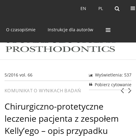
Bieżący numer
Archiwum
EN
PL
EN
PL
O czasopiśmie
Instrukcje dla autorów
5/2016 vol. 66
Wyświetlenia: 537
Pobierz cytowanie
KOMUNIKAT O WYNIKACH BADAŃ
Chirurgiczno-protetyczne
leczenie pacjenta z zespołem
Kelly’ego – opis przypadku