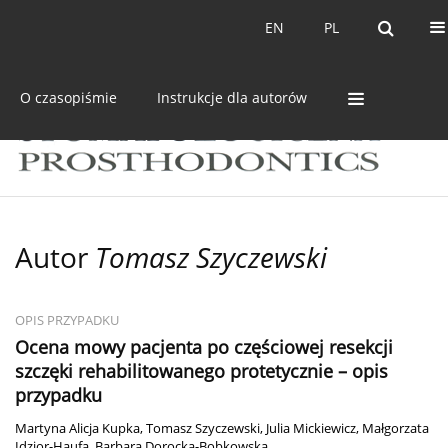
Bieżący numer
Archiwum
EN
PL
EN
PL
O czasopiśmie
Instrukcje dla autorów
Autor
Tomasz Szyczewski
OPIS PRZYPADKU
Ocena mowy pacjenta po częściowej resekcji
szczęki rehabilitowanego protetycznie – opis
przypadku
Martyna Alicja Kupka
,
Tomasz Szyczewski
,
Julia Mickiewicz
,
Małgorzata
Idzior-Haufa
,
Barbara Dorocka-Bobkowska