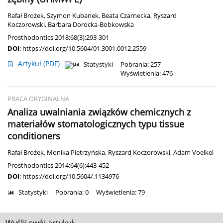
Rafał Brożek
,
Szymon Kubanek
,
Beata Czarnecka
,
Ryszard
Koczorowski
,
Barbara Dorocka-Bobkowska
Prosthodontics 2018;68(3):293-301
DOI
:
https://doi.org/10.5604/01.3001.0012.2559
Artykuł
(PDF)
Statystyki
Pobrania: 257
Wyświetlenia: 476
PRACA ORYGINALNA
Analiza uwalniania związków chemicznych z
materiałów stomatologicznych typu tissue
conditioners
Rafał Brożek
,
Monika Pietrzyńska
,
Ryszard Koczorowski
,
Adam Voelkel
Prosthodontics 2014;64(6):443-452
DOI
:
https://doi.org/10.5604/.1134976
Statystyki
Pobrania: 0
Wyświetlenia: 79