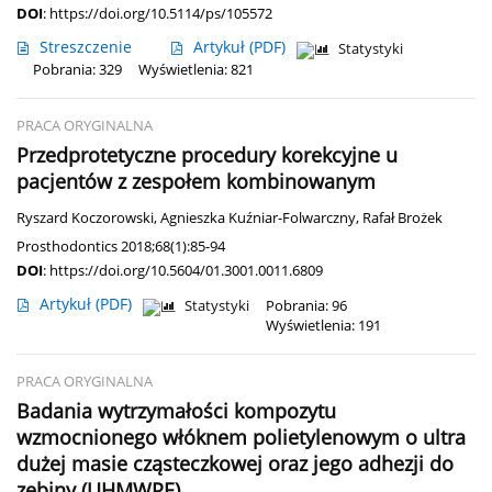
DOI
:
https://doi.org/10.5114/ps/105572
Streszczenie
Artykuł
(PDF)
Statystyki
Pobrania: 329
Wyświetlenia: 821
PRACA ORYGINALNA
Przedprotetyczne procedury korekcyjne u
pacjentów z zespołem kombinowanym
Ryszard Koczorowski
,
Agnieszka Kuźniar-Folwarczny
,
Rafał Brożek
Prosthodontics 2018;68(1):85-94
DOI
:
https://doi.org/10.5604/01.3001.0011.6809
Artykuł
(PDF)
Statystyki
Pobrania: 96
Wyświetlenia: 191
PRACA ORYGINALNA
Badania wytrzymałości kompozytu
wzmocnionego włóknem polietylenowym o ultra
dużej masie cząsteczkowej oraz jego adhezji do
zębiny (UHMWPE)