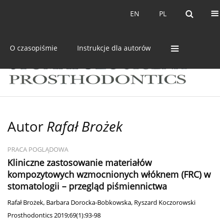
Bieżący numer
Archiwum
EN
PL
EN
PL
O czasopiśmie
Instrukcje dla autorów
Autor
Rafał Brożek
PRACA POGLĄDOWA
Kliniczne zastosowanie materiałów
kompozytowych wzmocnionych włóknem (FRC) w
stomatologii – przegląd piśmiennictwa
Rafał Brożek
,
Barbara Dorocka-Bobkowska
,
Ryszard Koczorowski
Prosthodontics 2019;69(1):93-98