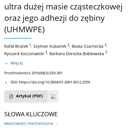
ultra dużej masie cząsteczkowej
oraz jego adhezji do zębiny
(UHMWPE)
1
,
2
,
2
,
Rafał Brożek
Szymon Kubanek
Beata Czarnecka
3
,
3
Ryszard Koczorowski
Barbara Dorocka-Bobkowska
Więcej
Prosthodontics 2018;68(3):293-301
DOI:
https://doi.org/10.5604/01.3001.0012.2559
Artykuł
(PDF)
SŁOWA KLUCZOWE
właściwości mechaniczne