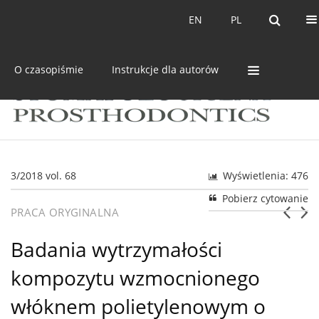
Bieżący numer
Archiwum
EN
PL
EN
PL
O czasopiśmie
Instrukcje dla autorów
3/2018 vol. 68
Wyświetlenia: 476
Pobierz cytowanie
PRACA ORYGINALNA
Badania wytrzymałości
kompozytu wzmocnionego
włóknem polietylenowym o