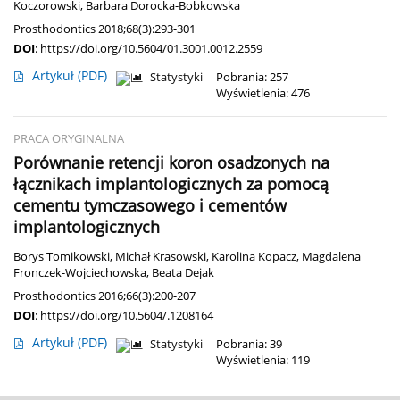
Koczorowski
,
Barbara Dorocka-Bobkowska
Prosthodontics 2018;68(3):293-301
DOI
:
https://doi.org/10.5604/01.3001.0012.2559
Artykuł
(PDF)
Statystyki
Pobrania: 257
Wyświetlenia: 476
PRACA ORYGINALNA
Porównanie retencji koron osadzonych na
łącznikach implantologicznych za pomocą
cementu tymczasowego i cementów
implantologicznych
Borys Tomikowski
,
Michał Krasowski
,
Karolina Kopacz
,
Magdalena
Fronczek-Wojciechowska
,
Beata Dejak
Prosthodontics 2016;66(3):200-207
DOI
:
https://doi.org/10.5604/.1208164
Artykuł
(PDF)
Statystyki
Pobrania: 39
Wyświetlenia: 119