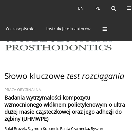
Bieżący numer
Archiwum
EN
PL
EN
PL
O czasopiśmie
Instrukcje dla autorów
Słowo kluczowe
test rozciągania
PRACA ORYGINALNA
Badania wytrzymałości kompozytu
wzmocnionego włóknem polietylenowym o ultra
dużej masie cząsteczkowej oraz jego adhezji do
zębiny (UHMWPE)
Rafał Brożek
,
Szymon Kubanek
,
Beata Czarnecka
,
Ryszard