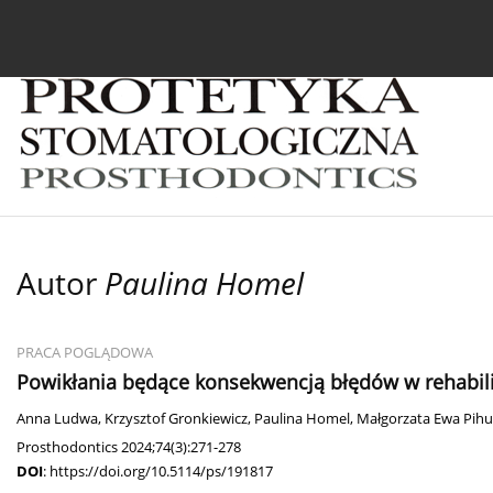
Bieżący numer
Archiwum
O czasopiśmie
In
Autor
Paulina Homel
PRACA POGLĄDOWA
Powikłania będące konsekwencją błędów w rehabilit
Anna Ludwa
,
Krzysztof Gronkiewicz
,
Paulina Homel
,
Małgorzata Ewa Pihu
Prosthodontics 2024;74(3):271-278
DOI
:
https://doi.org/10.5114/ps/191817