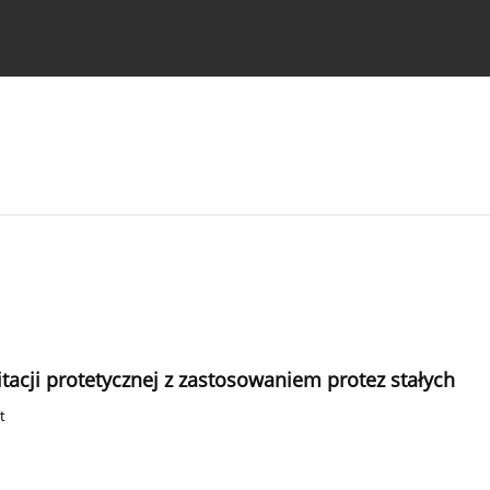
strukcje dla autorów
acji protetycznej z zastosowaniem protez stałych
t