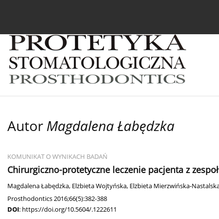
Bieżący numer
Archiwum
O czasopiśmie
In
Autor
Magdalena Łabędzka
KOMUNIKAT O WYNIKACH BADAŃ
Chirurgiczno-protetyczne leczenie pacjenta z zespo
Magdalena Łabędzka
,
Elżbieta Wojtyńska
,
Elżbieta Mierzwińska-Nastalsk
Prosthodontics 2016;66(5):382-388
DOI
:
https://doi.org/10.5604/.1222611