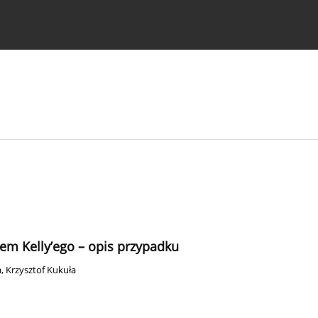
strukcje dla autorów
łem Kelly’ego – opis przypadku
a
,
Krzysztof Kukuła