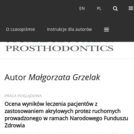
Bieżący numer
Archiwum
EN
PL
EN
PL
O czasopiśmie
Instrukcje dla autorów
Autor
Małgorzata Grzelak
PRACA POGLĄDOWA
Ocena wyników leczenia pacjentów z
zastosowaniem akrylowych protez ruchomych
prowadzonego w ramach Narodowego Funduszu
Zdrowia