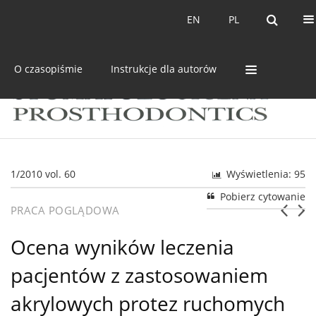
Bieżący numer
Archiwum
EN
PL
EN
PL
O czasopiśmie
Instrukcje dla autorów
1/2010 vol. 60
Wyświetlenia: 95
Pobierz cytowanie
PRACA POGLĄDOWA
Ocena wyników leczenia
pacjentów z zastosowaniem
akrylowych protez ruchomych