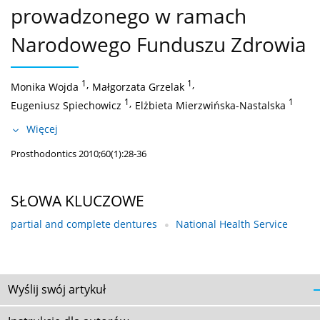
prowadzonego w ramach
Narodowego Funduszu Zdrowia
1
,
1
,
Monika Wojda
Małgorzata Grzelak
1
,
1
Eugeniusz Spiechowicz
Elżbieta Mierzwińska-Nastalska
Więcej
Prosthodontics 2010;60(1):28-36
SŁOWA KLUCZOWE
partial and complete dentures
National Health Service
Wyślij swój artykuł