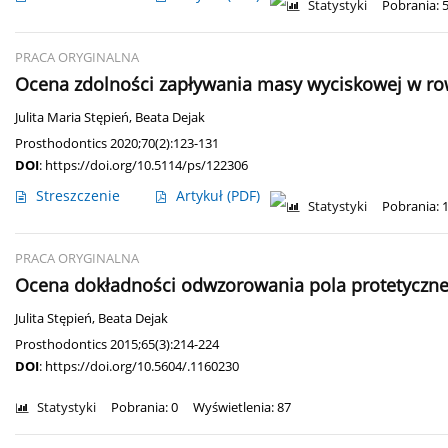
Statystyki
Pobrania: 
PRACA ORYGINALNA
Ocena zdolności zapływania masy wyciskowej w row
Julita Maria Stępień
,
Beata Dejak
Prosthodontics 2020;70(2):123-131
DOI
:
https://doi.org/10.5114/ps/122306
Streszczenie
Artykuł
(PDF)
Statystyki
Pobrania: 
PRACA ORYGINALNA
Ocena dokładności odwzorowania pola protetyczneg
Julita Stępień
,
Beata Dejak
Prosthodontics 2015;65(3):214-224
DOI
:
https://doi.org/10.5604/.1160230
Statystyki
Pobrania: 0
Wyświetlenia: 87