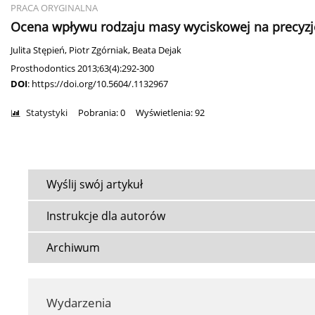
PRACA ORYGINALNA
Ocena wpływu rodzaju masy wyciskowej na precyzj
Julita Stępień
,
Piotr Zgórniak
,
Beata Dejak
Prosthodontics 2013;63(4):292-300
DOI
:
https://doi.org/10.5604/.1132967
Statystyki
Pobrania: 0
Wyświetlenia: 92
Wyślij swój artykuł
Instrukcje dla autorów
Archiwum
Wydarzenia