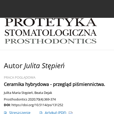
Bieżący numer
Archiwum
O czasopiśmie
In
Autor
Julita Stępień
PRACA POGLĄDOWA
Ceramika hybrydowa - przegląd piśmiennictwa.
Julita Maria Stępień
,
Beata Dejak
Prosthodontics 2020;70(4):369-374
DOI
:
https://doi.org/10.5114/ps/131252
Streszczenie
Artykuł
(PDF)