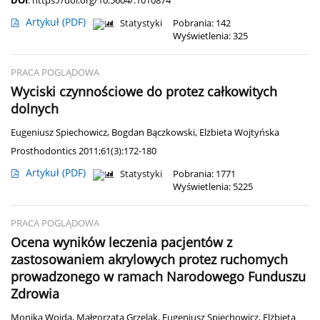
DOI
:
https://doi.org/10.5604/.1010874
Artykuł
(PDF)
Statystyki
Pobrania: 142
Wyświetlenia: 325
PRACA POGLĄDOWA
Wyciski czynnościowe do protez całkowitych
dolnych
Eugeniusz Spiechowicz
,
Bogdan Bączkowski
,
Elżbieta Wojtyńska
Prosthodontics 2011;61(3):172-180
Artykuł
(PDF)
Statystyki
Pobrania: 1771
Wyświetlenia: 5225
PRACA POGLĄDOWA
Ocena wyników leczenia pacjentów z
zastosowaniem akrylowych protez ruchomych
prowadzonego w ramach Narodowego Funduszu
Zdrowia
Monika Wojda
,
Małgorzata Grzelak
,
Eugeniusz Spiechowicz
,
Elżbieta