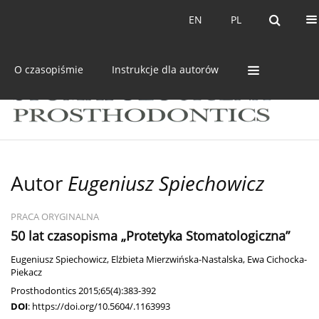
Bieżący numer
Archiwum
EN
PL
EN
PL
O czasopiśmie
Instrukcje dla autorów
Autor
Eugeniusz Spiechowicz
PRACA ORYGINALNA
50 lat czasopisma „Protetyka Stomatologiczna”
Eugeniusz Spiechowicz
,
Elżbieta Mierzwińska-Nastalska
,
Ewa Cichocka-
Piekacz
Prosthodontics 2015;65(4):383-392
DOI
:
https://doi.org/10.5604/.1163993