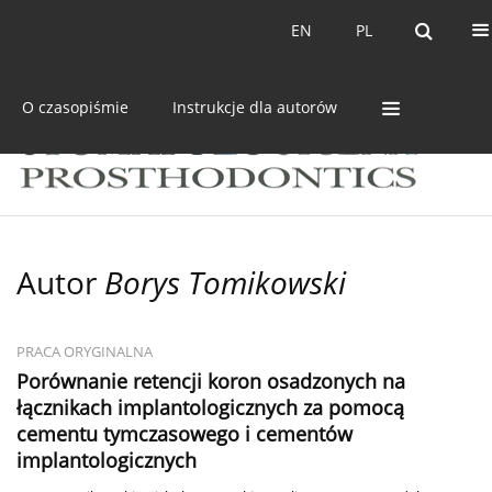
Bieżący numer
Archiwum
EN
PL
EN
PL
O czasopiśmie
Instrukcje dla autorów
Autor
Borys Tomikowski
PRACA ORYGINALNA
Porównanie retencji koron osadzonych na
łącznikach implantologicznych za pomocą
cementu tymczasowego i cementów
implantologicznych