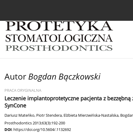
Bieżący numer
Archiwum
O czasopiśmie
In
Autor
Bogdan Bączkowski
PRACA ORYGINALNA
Leczenie implantoprotetyczne pacjenta z bezzębn
SynCone
Dariusz Mateńko
,
Piotr Stendera
,
Elżbieta Mierzwińska-Nastalska
,
Bogdan
Prosthodontics 2013;63(3):192-200
DOI
:
https://doi.org/10.5604/.1132692