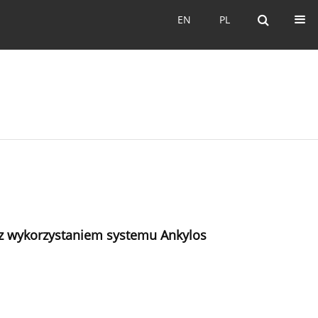
EN
PL
EN
PL
z wykorzystaniem systemu Ankylos