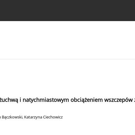
strukcje dla autorów
ą żuchwą i natychmiastowym obciążeniem wszczepów 
 Bączkowski
,
Katarzyna Ciechowicz