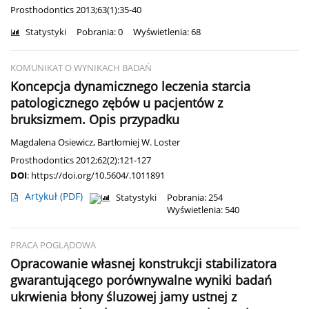
Prosthodontics 2013;63(1):35-40
Statystyki
Pobrania: 0
Wyświetlenia: 68
KOMUNIKAT O WYNIKACH BADAŃ
Koncepcja dynamicznego leczenia starcia
patologicznego zębów u pacjentów z
bruksizmem. Opis przypadku
Magdalena Osiewicz
,
Bartłomiej W. Loster
Prosthodontics 2012;62(2):121-127
DOI
:
https://doi.org/10.5604/.1011891
Artykuł
(PDF)
Statystyki
Pobrania: 254
Wyświetlenia: 540
PRACA POGLĄDOWA
Opracowanie własnej konstrukcji stabilizatora
gwarantującego porównywalne wyniki badań
ukrwienia błony śluzowej jamy ustnej z