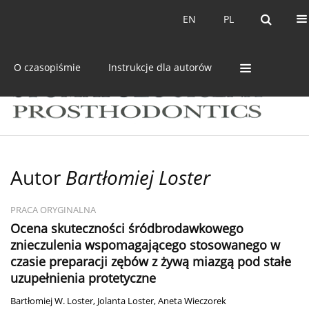
Bieżący numer
Archiwum
EN
PL
EN
PL
O czasopiśmie
Instrukcje dla autorów
Autor
Bartłomiej Loster
PRACA ORYGINALNA
Ocena skuteczności śródbrodawkowego
znieczulenia wspomagającego stosowanego w
czasie preparacji zębów z żywą miazgą pod stałe
uzupełnienia protetyczne
Bartłomiej W. Loster
,
Jolanta Loster
,
Aneta Wieczorek