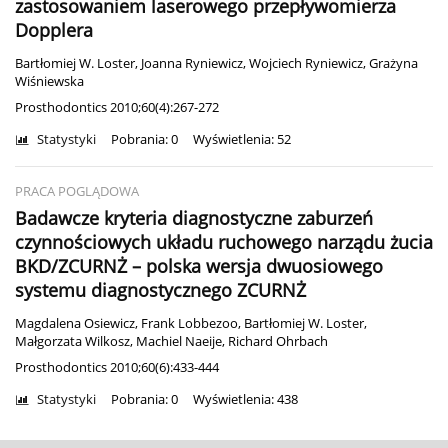
zastosowaniem laserowego przepływomierza
Dopplera
Bartłomiej W. Loster
,
Joanna Ryniewicz
,
Wojciech Ryniewicz
,
Grażyna
Wiśniewska
Prosthodontics 2010;60(4):267-272
Statystyki
Pobrania: 0
Wyświetlenia: 52
PRACA POGLĄDOWA
Badawcze kryteria diagnostyczne zaburzeń
czynnościowych układu ruchowego narządu żucia
BKD/ZCURNŻ – polska wersja dwuosiowego
systemu diagnostycznego ZCURNŻ
Magdalena Osiewicz
,
Frank Lobbezoo
,
Bartłomiej W. Loster
,
Małgorzata Wilkosz
,
Machiel Naeije
,
Richard Ohrbach
Prosthodontics 2010;60(6):433-444
Statystyki
Pobrania: 0
Wyświetlenia: 438