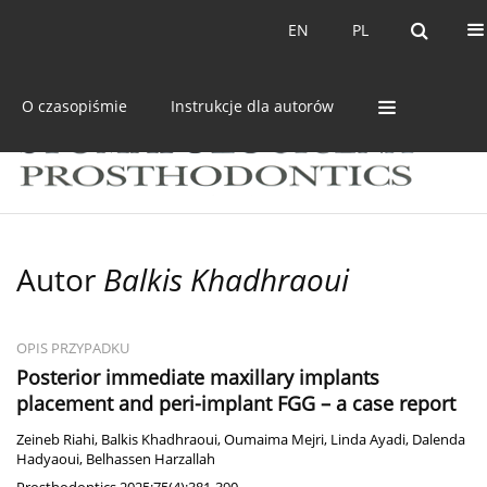
Bieżący numer
Archiwum
EN
PL
EN
PL
O czasopiśmie
Instrukcje dla autorów
Autor
Balkis Khadhraoui
OPIS PRZYPADKU
Posterior immediate maxillary implants
placement and peri-implant FGG – a case report
Zeineb Riahi
,
Balkis Khadhraoui
,
Oumaima Mejri
,
Linda Ayadi
,
Dalenda
Hadyaoui
,
Belhassen Harzallah