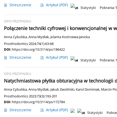
Streszczenie
Artykuł
(PDF)
Statystyki
Pobrania: 
OPIS PRZYPADKU
Połączenie techniki cyfrowej i konwencjonalnej w 
Anna Cybulska
,
Anna Mydlak
,
Jolanta Kostrzewa-Janicka
Prosthodontics 2024;74(1):63-68
DOI
:
https://doi.org/10.5114/ps/186422
Streszczenie
Artykuł
(PDF)
Statystyki
Pobrania: 
OPIS PRZYPADKU
Natychmiastowa płytka obturacyjna w technologii 
Anna Cybulska
,
Anna Mydlak
,
Jakub Zwoliński
,
Karol Dominiak
,
Marcin Pio
Prosthodontics 2023;73(3):193-201
DOI
:
https://doi.org/10.5114/ps/172784
Streszczenie
Artykuł
(PDF)
Statystyki
Pobran