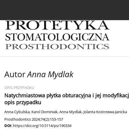
Bieżący numer
Archiwum
O czasopiśmie
In
Autor
Anna Mydlak
OPIS PRZYPADKU
Natychmiastowa płytka obturacyjna i jej modyfikac
opis przypadku
Anna Cybulska
,
Karol Dominiak
,
Anna Mydlak
,
Jolanta Kostrzewa-Janicka
Prosthodontics 2024;74(2):153-157
DOI
:
https://doi.org/10.5114/ps/190334