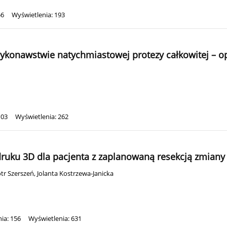
56
Wyświetlenia: 193
wykonawstwie natychmiastowej protezy całkowitej – o
103
Wyświetlenia: 262
druku 3D dla pacjenta z zaplanowaną resekcją zmian
tr Szerszeń
,
Jolanta Kostrzewa-Janicka
ia: 156
Wyświetlenia: 631