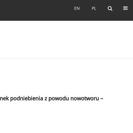
EN
PL
EN
PL
tkanek podniebienia z powodu nowotworu –