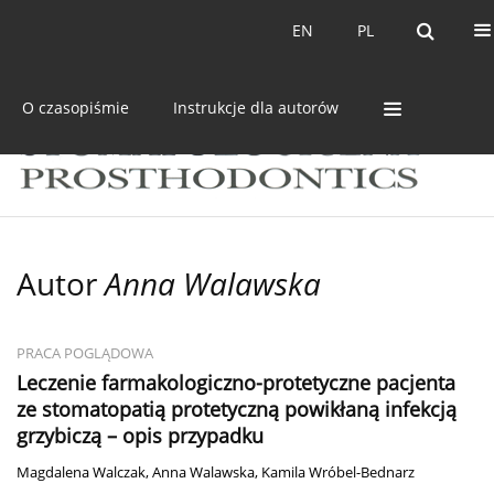
Bieżący numer
Archiwum
EN
PL
EN
PL
O czasopiśmie
Instrukcje dla autorów
Autor
Anna Walawska
PRACA POGLĄDOWA
Leczenie farmakologiczno-protetyczne pacjenta
ze stomatopatią protetyczną powikłaną infekcją
grzybiczą – opis przypadku
Magdalena Walczak
,
Anna Walawska
,
Kamila Wróbel-Bednarz