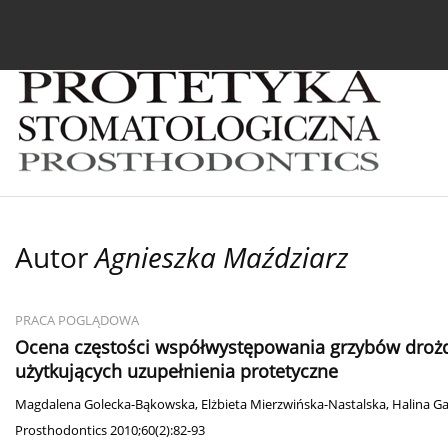
Bieżący numer
Archiwum
O czasopiśmie
In
Autor
Agnieszka Maździarz
PRACA POGLĄDOWA
Ocena częstości współwystępowania grzybów dro
użytkujących uzupełnienia protetyczne
Magdalena Golecka-Bąkowska
,
Elżbieta Mierzwińska-Nastalska
,
Halina G
Prosthodontics 2010;60(2):82-93