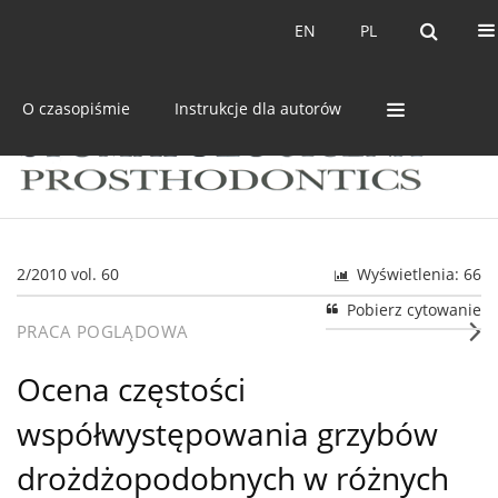
Bieżący numer
Archiwum
EN
PL
EN
PL
O czasopiśmie
Instrukcje dla autorów
2/2010 vol. 60
Wyświetlenia: 66
Pobierz cytowanie
PRACA POGLĄDOWA
Ocena częstości
współwystępowania grzybów
drożdżopodobnych w różnych