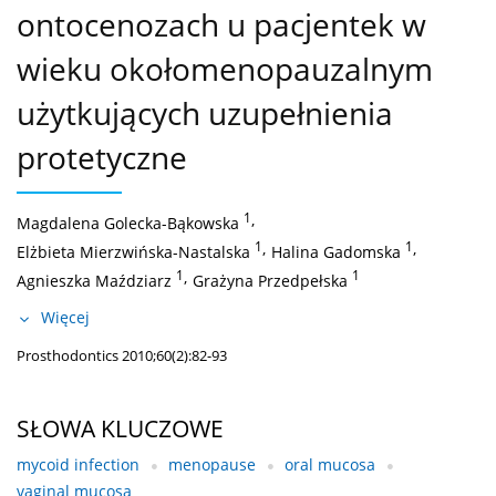
ontocenozach u pacjentek w
wieku okołomenopauzalnym
użytkujących uzupełnienia
protetyczne
1
,
Magdalena Golecka-Bąkowska
1
,
1
,
Elżbieta Mierzwińska-Nastalska
Halina Gadomska
1
,
1
Agnieszka Maździarz
Grażyna Przedpełska
Więcej
Prosthodontics 2010;60(2):82-93
SŁOWA KLUCZOWE
mycoid infection
menopause
oral mucosa
vaginal mucosa