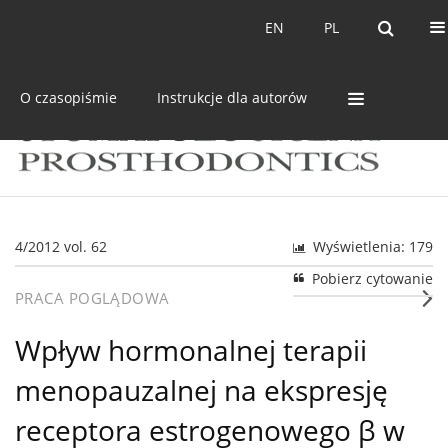
Bieżący numer
Archiwum
EN
PL
EN
PL
O czasopiśmie
Instrukcje dla autorów
4/2012 vol. 62
Wyświetlenia: 179
Pobierz cytowanie
PRACA POGLĄDOWA
Wpływ hormonalnej terapii
menopauzalnej na ekspresję
receptora estrogenowego β w