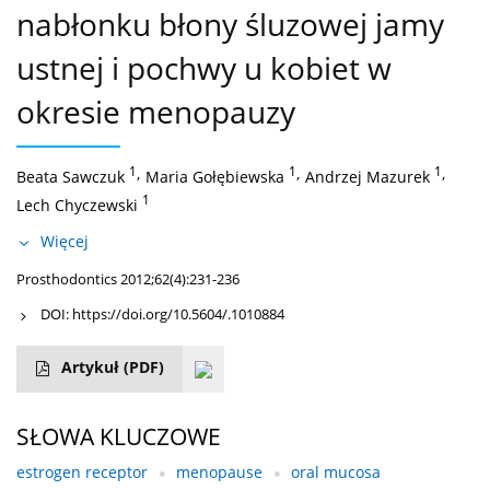
nabłonku błony śluzowej jamy
ustnej i pochwy u kobiet w
okresie menopauzy
1
,
1
,
1
,
Beata Sawczuk
Maria Gołębiewska
Andrzej Mazurek
1
Lech Chyczewski
Więcej
Prosthodontics 2012;62(4):231-236
DOI:
https://doi.org/10.5604/.1010884
Artykuł
(PDF)
SŁOWA KLUCZOWE
estrogen receptor
menopause
oral mucosa