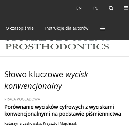
Bieżący numer
Archiwum
EN
PL
EN
PL
O czasopiśmie
Instrukcje dla autorów
Słowo kluczowe
wycisk
konwencjonalny
PRACA POGLĄDOWA
Porównanie wycisków cyfrowych z wyciskami
konwencjonalnymi na podstawie piśmiennictwa
Katarzyna Laskowska
,
Krzysztof Majchrzak