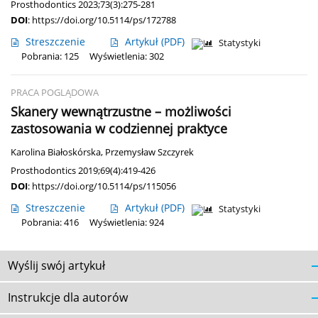
Prosthodontics 2023;73(3):275-281
DOI
:
https://doi.org/10.5114/ps/172788
Streszczenie
Artykuł
(PDF)
Statystyki
Pobrania: 125
Wyświetlenia: 302
PRACA POGLĄDOWA
Skanery wewnątrzustne – możliwości
zastosowania w codziennej praktyce
Karolina Białoskórska
,
Przemysław Szczyrek
Prosthodontics 2019;69(4):419-426
DOI
:
https://doi.org/10.5114/ps/115056
Streszczenie
Artykuł
(PDF)
Statystyki
Pobrania: 416
Wyświetlenia: 924
Wyślij swój artykuł
Instrukcje dla autorów